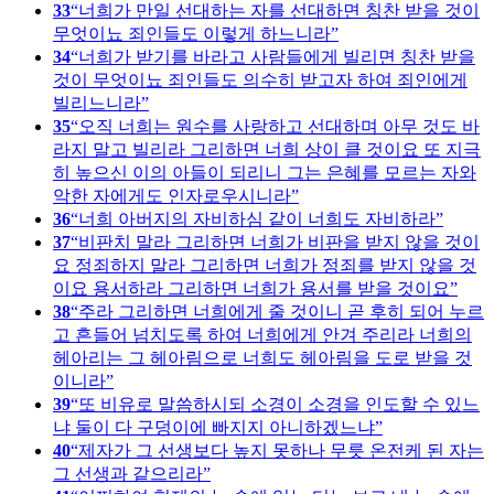
33
너희가 만일 선대하는 자를 선대하면 칭찬 받을 것이
무엇이뇨 죄인들도 이렇게 하느니라
34
너희가 받기를 바라고 사람들에게 빌리면 칭찬 받을
것이 무엇이뇨 죄인들도 의수히 받고자 하여 죄인에게
빌리느니라
35
오직 너희는 원수를 사랑하고 선대하며 아무 것도 바
라지 말고 빌리라 그리하면 너희 상이 클 것이요 또 지극
히 높으신 이의 아들이 되리니 그는 은혜를 모르는 자와
악한 자에게도 인자로우시니라
36
너희 아버지의 자비하심 같이 너희도 자비하라
37
비판치 말라 그리하면 너희가 비판을 받지 않을 것이
요 정죄하지 말라 그리하면 너희가 정죄를 받지 않을 것
이요 용서하라 그리하면 너희가 용서를 받을 것이요
38
주라 그리하면 너희에게 줄 것이니 곧 후히 되어 누르
고 흔들어 넘치도록 하여 너희에게 안겨 주리라 너희의
헤아리는 그 헤아림으로 너희도 헤아림을 도로 받을 것
이니라
39
또 비유로 말씀하시되 소경이 소경을 인도할 수 있느
냐 둘이 다 구덩이에 빠지지 아니하겠느냐
40
제자가 그 선생보다 높지 못하나 무릇 온전케 된 자는
그 선생과 같으리라