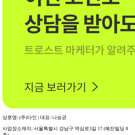
상호명: (주)다인 | 대표: 나승균
사업장소재지: 서울특별시 강남구 역삼로3길 17 (혜진빌딩 8
층)