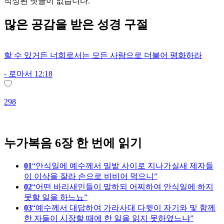
작성된 댓글이 없습니다.
많은
공감
을 받은 성경 구절
할 수 있거든 너희로서는 모든 사람으로 더불어 평화하라
-
로마서 12:18
298
1
누가복음 6장 한 번에 읽기
01
안식일에 예수께서 밀밭 사이로 지나가실새 제자들
이 이삭을 잘라 손으로 비비어 먹으니
02
어떤 바리새인들이 말하되 어찌하여 안식일에 하지
못할 일을 하느뇨
03
예수께서 대답하여 가라사대 다윗이 자기와 및 함께
한 자들이 시장할 때에 한 일을 읽지 못하였느냐