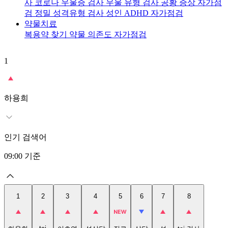
사
코로나 우울증 검사
우울 유형 검사
공황 증상 자가점
검
정밀 성격유형 검사
성인 ADHD 자가점검
약물치료
복용약 찾기
약물 의존도 자가점검
1
2
t
하용희
인기 검색어
09:00
기준
1
2
3
4
5
6
7
8