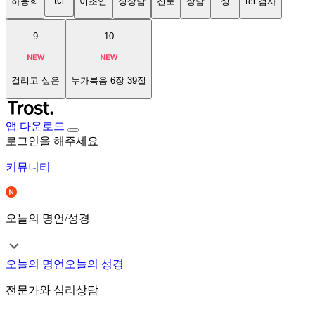
tci
하용희
이초연
성상담
진로
상담
성
tci 검사
9
10
걸리고 싶은
누가복음 6장 39절
앱 다운로드
로그인을 해주세요
커뮤니티
오늘의 명언/성경
오늘의 명언
오늘의 성경
전문가와 심리상담