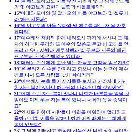
14
곧 베드로라고도 이름 주신 시몬과 및 그 형제 안드레
와 및 야고보와 요한과 빌립과 바돌로매와
15
마태와 도마와 및 알패오의 아들 야고보와 및 셀롯이
라 하는 시몬과
16
및 야고보의 아들 유다와 및 예수를 파는 자 될 가룟
유다라
17
예수께서 저희와 함께 내려오사 평지에 서시니 그 제
자의 허다한 무리와 또 예수의 말씀도 듣고 병 고침을 얻
으려고 유대 사방과 예루살렘과 및 두로와 시돈의 해안
으로부터 온 많은 백성도 있더라
18
더러운 귀신에게 고난 받는 자들도 고침을 얻은지라
19
온 무리가 예수를 만지려고 힘쓰니 이는 능력이 예수
께로 나서 모든 사람을 낫게 함이러라
20
예수께서 눈을 들어 제자들을 보시고 가라사대 가난
한 자는 복이 있나니 하나님의 나라가 너희 것임이요
21
이제 주린 자는 복이 있나니 너희가 배부름을 얻을 것
임이요 이제 우는 자는 복이 있나니 너희가 웃을 것임이
요
22
인자를 인하여 사람들이 너희를 미워하며 멀리하고
욕하고 너희 이름을 악하다 하여 버릴 때에는 너희에게
복이 있도다
23
그 날에 기뻐하고 뛰놀라 하늘에서 너희 상이 큼이라