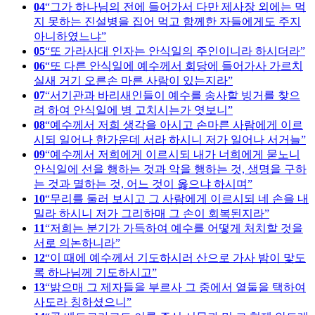
04
그가 하나님의 전에 들어가서 다만 제사장 외에는 먹
지 못하는 진설병을 집어 먹고 함께한 자들에게도 주지
아니하였느냐
05
또 가라사대 인자는 안식일의 주인이니라 하시더라
06
또 다른 안식일에 예수께서 회당에 들어가사 가르치
실새 거기 오른손 마른 사람이 있는지라
07
서기관과 바리새인들이 예수를 송사할 빙거를 찾으
려 하여 안식일에 병 고치시는가 엿보니
08
예수께서 저희 생각을 아시고 손마른 사람에게 이르
시되 일어나 한가운데 서라 하시니 저가 일어나 서거늘
09
예수께서 저희에게 이르시되 내가 너희에게 묻노니
안식일에 선을 행하는 것과 악을 행하는 것, 생명을 구하
는 것과 멸하는 것, 어느 것이 옳으냐 하시며
10
무리를 둘러 보시고 그 사람에게 이르시되 네 손을 내
밀라 하시니 저가 그리하매 그 손이 회복된지라
11
저희는 분기가 가득하여 예수를 어떻게 처치할 것을
서로 의논하니라
12
이 때에 예수께서 기도하시러 산으로 가사 밤이 맟도
록 하나님께 기도하시고
13
밝으매 그 제자들을 부르사 그 중에서 열둘을 택하여
사도라 칭하셨으니