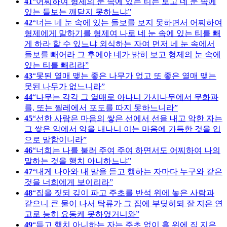
41
어찌하여 형제의 눈 속에 있는 티는 보고 네 눈 속에
있는 들보는 깨닫지 못하느냐
42
너는 네 눈 속에 있는 들보를 보지 못하면서 어찌하여
형제에게 말하기를 형제여 나로 네 눈 속에 있는 티를 빼
게 하라 할 수 있느냐 외식하는 자여 먼저 네 눈 속에서
들보를 빼어라 그 후에야 네가 밝히 보고 형제의 눈 속에
있는 티를 빼리라
43
못된 열매 맺는 좋은 나무가 없고 또 좋은 열매 맺는
못된 나무가 없느니라
44
나무는 각각 그 열매로 아나니 가시나무에서 무화과
를, 또는 찔레에서 포도를 따지 못하느니라
45
선한 사람은 마음의 쌓은 선에서 선을 내고 악한 자는
그 쌓은 악에서 악을 내나니 이는 마음에 가득한 것을 입
으로 말함이니라
46
너희는 나를 불러 주여 주여 하면서도 어찌하여 나의
말하는 것을 행치 아니하느냐
47
내게 나아와 내 말을 듣고 행하는 자마다 누구와 같은
것을 너희에게 보이리라
48
집을 짓되 깊이 파고 주초를 반석 위에 놓은 사람과
같으니 큰 물이 나서 탁류가 그 집에 부딪히되 잘 지은 연
고로 능히 요동케 못하였거니와
49
듣고 행치 아니하는 자는 주초 없이 흙 위에 집 지은