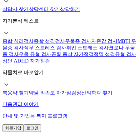
상담사 찾기
상담센터 찾기
상담하기
자기분석 테스트
종합 심리검사
종합 성격검사
우울증 검사
자존감 검사
MBTI 우
울증 검사
직무 스트레스 검사
취업 스트레스 검사
코로나 우울
증 검사
우울 유형 검사
공황 증상 자가점검
정밀 성격유형 검사
성인 ADHD 자가점검
약물치료 바로알기
복용약 찾기
약물 의존도 자가점검
정신의학과 찾기
마음관리 이야기
단체 및 기업용 복지 프로그램
회원가입
로그인