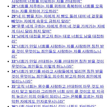
사랑하며 너희를 미워하는 자를 선대하며
28
너희를 저주하는 자를 위하여 축복하며 너희를 모욕
하는 자를 위하여 기도하라
29
네 이 뺨을 치는 자에게 저 뺨도 돌려 대며 네 겉옷을
빼앗는 자에게 속옷도 금하지 말라
30
무릇 네게 구하는 자에게 주며 네 것을 가져가는 자에
게 다시 달라 하지 말며
31
남에게 대접을 받고자 하는 대로 너희도 남을 대접하
라
32
너희가 만일 너희를 사랑하는 자를 사랑하면 칭찬 받
을 것이 무엇이뇨 죄인들도 사랑하는 자를 사랑하느니
라
33
너희가 만일 선대하는 자를 선대하면 칭찬 받을 것이
무엇이뇨 죄인들도 이렇게 하느니라
34
너희가 받기를 바라고 사람들에게 빌리면 칭찬 받을
것이 무엇이뇨 죄인들도 의수히 받고자 하여 죄인에게
빌리느니라
35
오직 너희는 원수를 사랑하고 선대하며 아무 것도 바
라지 말고 빌리라 그리하면 너희 상이 클 것이요 또 지극
히 높으신 이의 아들이 되리니 그는 은혜를 모르는 자와
악한 자에게도 인자로우시니라
36
너희 아버지의 자비하심 같이 너희도 자비하라