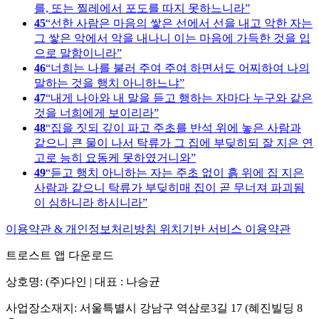
를, 또는 찔레에서 포도를 따지 못하느니라
45
선한 사람은 마음의 쌓은 선에서 선을 내고 악한 자는
그 쌓은 악에서 악을 내나니 이는 마음에 가득한 것을 입
으로 말함이니라
46
너희는 나를 불러 주여 주여 하면서도 어찌하여 나의
말하는 것을 행치 아니하느냐
47
내게 나아와 내 말을 듣고 행하는 자마다 누구와 같은
것을 너희에게 보이리라
48
집을 짓되 깊이 파고 주초를 반석 위에 놓은 사람과
같으니 큰 물이 나서 탁류가 그 집에 부딪히되 잘 지은 연
고로 능히 요동케 못하였거니와
49
듣고 행치 아니하는 자는 주초 없이 흙 위에 집 지은
사람과 같으니 탁류가 부딪히매 집이 곧 무너져 파괴됨
이 심하니라 하시니라
이용약관 & 개인정보처리방침
위치기반 서비스 이용약관
트로스트 앱 다운로드
상호명: (주)다인 | 대표 : 나승균
사업장소재지: 서울특별시 강남구 역삼로3길 17 (혜진빌딩 8