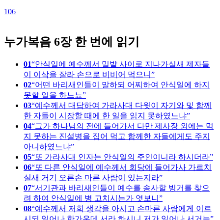
2
106
누가복음 6장 한 번에 읽기
01
안식일에 예수께서 밀밭 사이로 지나가실새 제자들
이 이삭을 잘라 손으로 비비어 먹으니
02
어떤 바리새인들이 말하되 어찌하여 안식일에 하지
못할 일을 하느뇨
03
예수께서 대답하여 가라사대 다윗이 자기와 및 함께
한 자들이 시장할 때에 한 일을 읽지 못하였느냐
04
그가 하나님의 전에 들어가서 다만 제사장 외에는 먹
지 못하는 진설병을 집어 먹고 함께한 자들에게도 주지
아니하였느냐
05
또 가라사대 인자는 안식일의 주인이니라 하시더라
06
또 다른 안식일에 예수께서 회당에 들어가사 가르치
실새 거기 오른손 마른 사람이 있는지라
07
서기관과 바리새인들이 예수를 송사할 빙거를 찾으
려 하여 안식일에 병 고치시는가 엿보니
08
예수께서 저희 생각을 아시고 손마른 사람에게 이르
시되 일어나 한가운데 서라 하시니 저가 일어나 서거늘