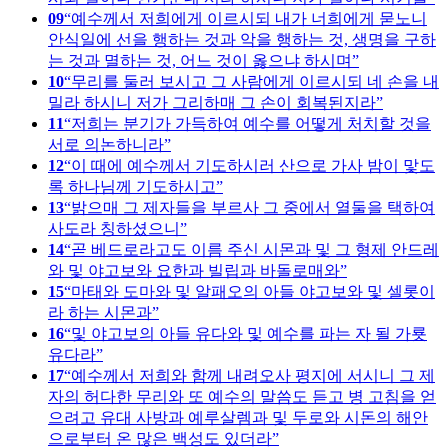
09
예수께서 저희에게 이르시되 내가 너희에게 묻노니
안식일에 선을 행하는 것과 악을 행하는 것, 생명을 구하
는 것과 멸하는 것, 어느 것이 옳으냐 하시며
10
무리를 둘러 보시고 그 사람에게 이르시되 네 손을 내
밀라 하시니 저가 그리하매 그 손이 회복된지라
11
저희는 분기가 가득하여 예수를 어떻게 처치할 것을
서로 의논하니라
12
이 때에 예수께서 기도하시러 산으로 가사 밤이 맟도
록 하나님께 기도하시고
13
밝으매 그 제자들을 부르사 그 중에서 열둘을 택하여
사도라 칭하셨으니
14
곧 베드로라고도 이름 주신 시몬과 및 그 형제 안드레
와 및 야고보와 요한과 빌립과 바돌로매와
15
마태와 도마와 및 알패오의 아들 야고보와 및 셀롯이
라 하는 시몬과
16
및 야고보의 아들 유다와 및 예수를 파는 자 될 가룟
유다라
17
예수께서 저희와 함께 내려오사 평지에 서시니 그 제
자의 허다한 무리와 또 예수의 말씀도 듣고 병 고침을 얻
으려고 유대 사방과 예루살렘과 및 두로와 시돈의 해안
으로부터 온 많은 백성도 있더라