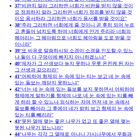
37
비판치 말라 그리하면 너희가 비판을 받지 않을 것이
요 정죄하지 말라 그리하면 너희가 정죄를 받지 않을 것
이요 용서하라 그리하면 너희가 용서를 받을 것이요
38
주라 그리하면 너희에게 줄 것이니 곧 후히 되어 누르
고 흔들어 넘치도록 하여 너희에게 안겨 주리라 너희의
헤아리는 그 헤아림으로 너희도 헤아림을 도로 받을 것
이니라
39
또 비유로 말씀하시되 소경이 소경을 인도할 수 있느
냐 둘이 다 구덩이에 빠지지 아니하겠느냐
40
제자가 그 선생보다 높지 못하나 무릇 온전케 된 자는
그 선생과 같으리라
41
어찌하여 형제의 눈 속에 있는 티는 보고 네 눈 속에
있는 들보는 깨닫지 못하느냐
42
너는 네 눈 속에 있는 들보를 보지 못하면서 어찌하여
형제에게 말하기를 형제여 나로 네 눈 속에 있는 티를 빼
게 하라 할 수 있느냐 외식하는 자여 먼저 네 눈 속에서
들보를 빼어라 그 후에야 네가 밝히 보고 형제의 눈 속에
있는 티를 빼리라
43
못된 열매 맺는 좋은 나무가 없고 또 좋은 열매 맺는
못된 나무가 없느니라
44
나무는 각각 그 열매로 아나니 가시나무에서 무화과