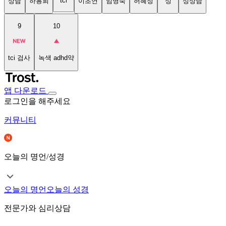
tci
상담
하용희
이초연
임명숙
허혜정
성
성상담
9
10
tci 검사
녹색 adhd약
앱 다운로드
로그인을 해주세요
커뮤니티
오늘의 명언/성경
오늘의 명언
오늘의 성경
전문가와 심리상담