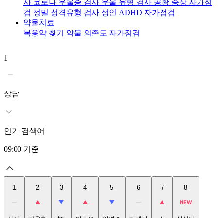
사
코로나 우울증 검사
우울 유형 검사
공황 증상 자가점
검
정밀 성격유형 검사
성인 ADHD 자가점검
약물치료
복용약 찾기
약물 의존도 자가점검
1
2
상담
인기 검색어
09:00
기준
1
2
3
4
5
6
7
8