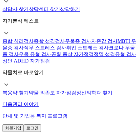
상담사 찾기
상담센터 찾기
상담하기
자기분석 테스트
종합 심리검사
종합 성격검사
우울증 검사
자존감 검사
MBTI 우
울증 검사
직무 스트레스 검사
취업 스트레스 검사
코로나 우울
증 검사
우울 유형 검사
공황 증상 자가점검
정밀 성격유형 검사
성인 ADHD 자가점검
약물치료 바로알기
복용약 찾기
약물 의존도 자가점검
정신의학과 찾기
마음관리 이야기
단체 및 기업용 복지 프로그램
회원가입
로그인