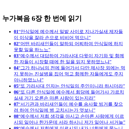
1
누가복음 6장 한 번에 읽기
01
안식일에 예수께서 밀밭 사이로 지나가실새 제자들
이 이삭을 잘라 손으로 비비어 먹으니
02
어떤 바리새인들이 말하되 어찌하여 안식일에 하지
못할 일을 하느뇨
03
예수께서 대답하여 가라사대 다윗이 자기와 및 함께
한 자들이 시장할 때에 한 일을 읽지 못하였느냐
04
그가 하나님의 전에 들어가서 다만 제사장 외에는 먹
지 못하는 진설병을 집어 먹고 함께한 자들에게도 주지
아니하였느냐
05
또 가라사대 인자는 안식일의 주인이니라 하시더라
06
또 다른 안식일에 예수께서 회당에 들어가사 가르치
실새 거기 오른손 마른 사람이 있는지라
07
서기관과 바리새인들이 예수를 송사할 빙거를 찾으
려 하여 안식일에 병 고치시는가 엿보니
08
예수께서 저희 생각을 아시고 손마른 사람에게 이르
시되 일어나 한가운데 서라 하시니 저가 일어나 서거늘
09
예수께서 저희에게 이르시되 내가 너희에게 묻노니