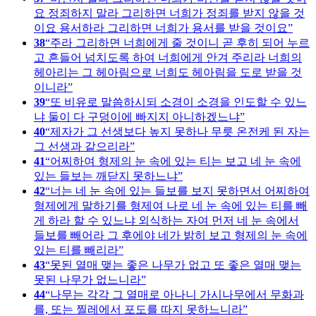
요 정죄하지 말라 그리하면 너희가 정죄를 받지 않을 것
이요 용서하라 그리하면 너희가 용서를 받을 것이요
38
주라 그리하면 너희에게 줄 것이니 곧 후히 되어 누르
고 흔들어 넘치도록 하여 너희에게 안겨 주리라 너희의
헤아리는 그 헤아림으로 너희도 헤아림을 도로 받을 것
이니라
39
또 비유로 말씀하시되 소경이 소경을 인도할 수 있느
냐 둘이 다 구덩이에 빠지지 아니하겠느냐
40
제자가 그 선생보다 높지 못하나 무릇 온전케 된 자는
그 선생과 같으리라
41
어찌하여 형제의 눈 속에 있는 티는 보고 네 눈 속에
있는 들보는 깨닫지 못하느냐
42
너는 네 눈 속에 있는 들보를 보지 못하면서 어찌하여
형제에게 말하기를 형제여 나로 네 눈 속에 있는 티를 빼
게 하라 할 수 있느냐 외식하는 자여 먼저 네 눈 속에서
들보를 빼어라 그 후에야 네가 밝히 보고 형제의 눈 속에
있는 티를 빼리라
43
못된 열매 맺는 좋은 나무가 없고 또 좋은 열매 맺는
못된 나무가 없느니라
44
나무는 각각 그 열매로 아나니 가시나무에서 무화과
를, 또는 찔레에서 포도를 따지 못하느니라