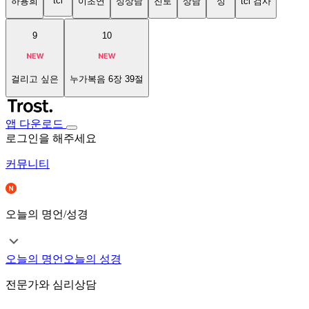
tci
하용희
이초연
성상담
진로
상담
성
tci 검사
9
10
걸리고 싶은
누가복음 6장 39절
앱 다운로드
로그인을 해주세요
커뮤니티
오늘의 명언/성경
오늘의 명언
오늘의 성경
전문가와 심리상담