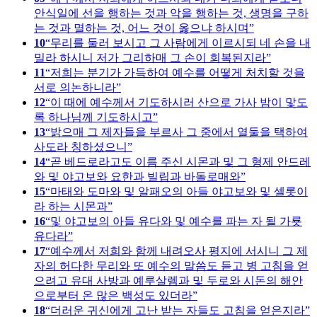
안식일에 선을 행하는 것과 악을 행하는 것, 생명을 구하
는 것과 멸하는 것, 어느 것이 옳으냐 하시며
10
무리를 둘러 보시고 그 사람에게 이르시되 네 손을 내
밀라 하시니 저가 그리하매 그 손이 회복된지라
11
저희는 분기가 가득하여 예수를 어떻게 처치할 것을
서로 의논하니라
12
이 때에 예수께서 기도하시러 산으로 가사 밤이 맟도
록 하나님께 기도하시고
13
밝으매 그 제자들을 부르사 그 중에서 열둘을 택하여
사도라 칭하셨으니
14
곧 베드로라고도 이름 주신 시몬과 및 그 형제 안드레
와 및 야고보와 요한과 빌립과 바돌로매와
15
마태와 도마와 및 알패오의 아들 야고보와 및 셀롯이
라 하는 시몬과
16
및 야고보의 아들 유다와 및 예수를 파는 자 될 가룟
유다라
17
예수께서 저희와 함께 내려오사 평지에 서시니 그 제
자의 허다한 무리와 또 예수의 말씀도 듣고 병 고침을 얻
으려고 유대 사방과 예루살렘과 및 두로와 시돈의 해안
으로부터 온 많은 백성도 있더라
18
더러운 귀신에게 고난 받는 자들도 고침을 얻은지라