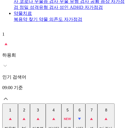
사
코로나 우울증 검사
우울 유형 검사
공황 증상 자가점
검
정밀 성격유형 검사
성인 ADHD 자가점검
약물치료
복용약 찾기
약물 의존도 자가점검
1
2
t
하용희
인기 검색어
09:00
기준
1
2
3
4
5
6
7
8