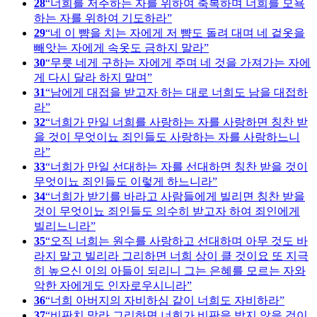
28
너희를 저주하는 자를 위하여 축복하며 너희를 모욕
하는 자를 위하여 기도하라
29
네 이 뺨을 치는 자에게 저 뺨도 돌려 대며 네 겉옷을
빼앗는 자에게 속옷도 금하지 말라
30
무릇 네게 구하는 자에게 주며 네 것을 가져가는 자에
게 다시 달라 하지 말며
31
남에게 대접을 받고자 하는 대로 너희도 남을 대접하
라
32
너희가 만일 너희를 사랑하는 자를 사랑하면 칭찬 받
을 것이 무엇이뇨 죄인들도 사랑하는 자를 사랑하느니
라
33
너희가 만일 선대하는 자를 선대하면 칭찬 받을 것이
무엇이뇨 죄인들도 이렇게 하느니라
34
너희가 받기를 바라고 사람들에게 빌리면 칭찬 받을
것이 무엇이뇨 죄인들도 의수히 받고자 하여 죄인에게
빌리느니라
35
오직 너희는 원수를 사랑하고 선대하며 아무 것도 바
라지 말고 빌리라 그리하면 너희 상이 클 것이요 또 지극
히 높으신 이의 아들이 되리니 그는 은혜를 모르는 자와
악한 자에게도 인자로우시니라
36
너희 아버지의 자비하심 같이 너희도 자비하라
37
비판치 말라 그리하면 너희가 비판을 받지 않을 것이