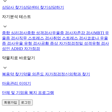
상담사 찾기
상담센터 찾기
상담하기
자기분석 테스트
종합 심리검사
종합 성격검사
우울증 검사
자존감 검사
MBTI 우
울증 검사
직무 스트레스 검사
취업 스트레스 검사
코로나 우울
증 검사
우울 유형 검사
공황 증상 자가점검
정밀 성격유형 검사
성인 ADHD 자가점검
약물치료 바로알기
복용약 찾기
약물 의존도 자가점검
정신의학과 찾기
마음관리 이야기
단체 및 기업용 복지 프로그램
회원가입
로그인