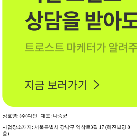
상호명: (주)다인 | 대표: 나승균
사업장소재지: 서울특별시 강남구 역삼로3길 17 (혜진빌딩 8
층)