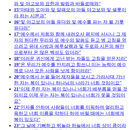
와 및 야고보와 요한과 빌립과 바돌로매와
15
마태와 도마와 및 알패오의 아들 야고보와 및 셀롯이
라 하는 시몬과
16
및 야고보의 아들 유다와 및 예수를 파는 자 될 가룟
유다라
17
예수께서 저희와 함께 내려오사 평지에 서시니 그 제
자의 허다한 무리와 또 예수의 말씀도 듣고 병 고침을 얻
으려고 유대 사방과 예루살렘과 및 두로와 시돈의 해안
으로부터 온 많은 백성도 있더라
18
더러운 귀신에게 고난 받는 자들도 고침을 얻은지라
19
온 무리가 예수를 만지려고 힘쓰니 이는 능력이 예수
께로 나서 모든 사람을 낫게 함이러라
20
예수께서 눈을 들어 제자들을 보시고 가라사대 가난
한 자는 복이 있나니 하나님의 나라가 너희 것임이요
21
이제 주린 자는 복이 있나니 너희가 배부름을 얻을 것
임이요 이제 우는 자는 복이 있나니 너희가 웃을 것임이
요
22
인자를 인하여 사람들이 너희를 미워하며 멀리하고
욕하고 너희 이름을 악하다 하여 버릴 때에는 너희에게
복이 있도다
23
그 날에 기뻐하고 뛰놀라 하늘에서 너희 상이 큼이라