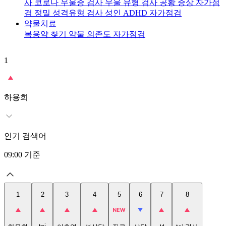
사
코로나 우울증 검사
우울 유형 검사
공황 증상 자가점
검
정밀 성격유형 검사
성인 ADHD 자가점검
약물치료
복용약 찾기
약물 의존도 자가점검
1
2
t
하용희
인기 검색어
09:00
기준
1
2
3
4
5
6
7
8