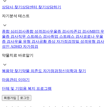
상담사 찾기
상담센터 찾기
상담하기
자기분석 테스트
종합 심리검사
종합 성격검사
우울증 검사
자존감 검사
MBTI 우
울증 검사
직무 스트레스 검사
취업 스트레스 검사
코로나 우울
증 검사
우울 유형 검사
공황 증상 자가점검
정밀 성격유형 검사
성인 ADHD 자가점검
약물치료 바로알기
복용약 찾기
약물 의존도 자가점검
정신의학과 찾기
마음관리 이야기
단체 및 기업용 복지 프로그램
회원가입
로그인