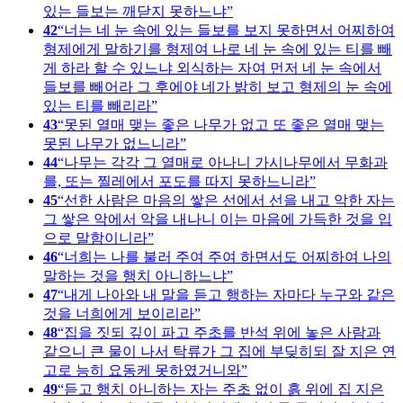
있는 들보는 깨닫지 못하느냐
42
너는 네 눈 속에 있는 들보를 보지 못하면서 어찌하여
형제에게 말하기를 형제여 나로 네 눈 속에 있는 티를 빼
게 하라 할 수 있느냐 외식하는 자여 먼저 네 눈 속에서
들보를 빼어라 그 후에야 네가 밝히 보고 형제의 눈 속에
있는 티를 빼리라
43
못된 열매 맺는 좋은 나무가 없고 또 좋은 열매 맺는
못된 나무가 없느니라
44
나무는 각각 그 열매로 아나니 가시나무에서 무화과
를, 또는 찔레에서 포도를 따지 못하느니라
45
선한 사람은 마음의 쌓은 선에서 선을 내고 악한 자는
그 쌓은 악에서 악을 내나니 이는 마음에 가득한 것을 입
으로 말함이니라
46
너희는 나를 불러 주여 주여 하면서도 어찌하여 나의
말하는 것을 행치 아니하느냐
47
내게 나아와 내 말을 듣고 행하는 자마다 누구와 같은
것을 너희에게 보이리라
48
집을 짓되 깊이 파고 주초를 반석 위에 놓은 사람과
같으니 큰 물이 나서 탁류가 그 집에 부딪히되 잘 지은 연
고로 능히 요동케 못하였거니와
49
듣고 행치 아니하는 자는 주초 없이 흙 위에 집 지은