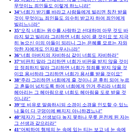
무엇이뇨 죄인들도 이렇게 하느니라
34
너희가 받기를 바라고 사람들에게 빌리면 칭찬 받을
것이 무엇이뇨 죄인들도 의수히 받고자 하여 죄인에게
빌리느니라
35
오직 너희는 원수를 사랑하고 선대하며 아무 것도 바
라지 말고 빌리라 그리하면 너희 상이 클 것이요 또 지극
히 높으신 이의 아들이 되리니 그는 은혜를 모르는 자와
악한 자에게도 인자로우시니라
36
너희 아버지의 자비하심 같이 너희도 자비하라
37
비판치 말라 그리하면 너희가 비판을 받지 않을 것이
요 정죄하지 말라 그리하면 너희가 정죄를 받지 않을 것
이요 용서하라 그리하면 너희가 용서를 받을 것이요
38
주라 그리하면 너희에게 줄 것이니 곧 후히 되어 누르
고 흔들어 넘치도록 하여 너희에게 안겨 주리라 너희의
헤아리는 그 헤아림으로 너희도 헤아림을 도로 받을 것
이니라
39
또 비유로 말씀하시되 소경이 소경을 인도할 수 있느
냐 둘이 다 구덩이에 빠지지 아니하겠느냐
40
제자가 그 선생보다 높지 못하나 무릇 온전케 된 자는
그 선생과 같으리라
41
어찌하여 형제의 눈 속에 있는 티는 보고 네 눈 속에