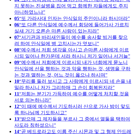
지 못하는 진설병을 집어 먹고 함께한 자들에게도 주지
아니하였느냐
05
또 가라사대 인자는 안식일의 주인이니라 하시더라
06
또 다른 안식일에 예수께서 회당에 들어가사 가르치
실새 거기 오른손 마른 사람이 있는지라
07
서기관과 바리새인들이 예수를 송사할 빙거를 찾으
려 하여 안식일에 병 고치시는가 엿보니
08
예수께서 저희 생각을 아시고 손마른 사람에게 이르
시되 일어나 한가운데 서라 하시니 저가 일어나 서거늘
09
예수께서 저희에게 이르시되 내가 너희에게 묻노니
안식일에 선을 행하는 것과 악을 행하는 것, 생명을 구하
는 것과 멸하는 것, 어느 것이 옳으냐 하시며
10
무리를 둘러 보시고 그 사람에게 이르시되 네 손을 내
밀라 하시니 저가 그리하매 그 손이 회복된지라
11
저희는 분기가 가득하여 예수를 어떻게 처치할 것을
서로 의논하니라
12
이 때에 예수께서 기도하시러 산으로 가사 밤이 맟도
록 하나님께 기도하시고
13
밝으매 그 제자들을 부르사 그 중에서 열둘을 택하여
사도라 칭하셨으니
14
곧 베드로라고도 이름 주신 시몬과 및 그 형제 안드레