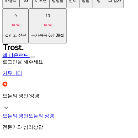
tci
하용희
이초연
성상담
진로
상담
성
tci 검사
9
10
걸리고 싶은
누가복음 6장 39절
앱 다운로드
로그인을 해주세요
커뮤니티
오늘의 명언/성경
오늘의 명언
오늘의 성경
전문가와 심리상담