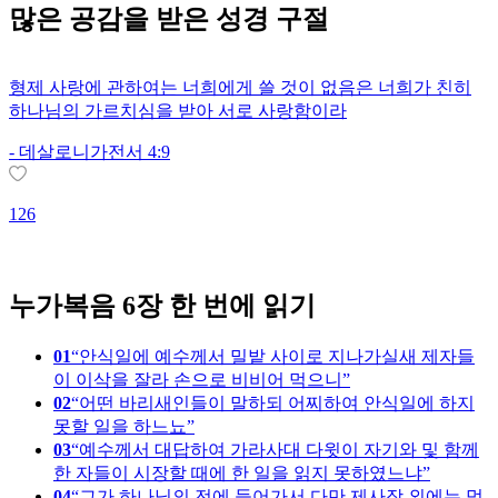
많은
공감
을 받은 성경 구절
형제 사랑에 관하여는 너희에게 쓸 것이 없음은 너희가 친히
하나님의 가르치심을 받아 서로 사랑함이라
-
데살로니가전서 4:9
126
2
누가복음 6장 한 번에 읽기
01
안식일에 예수께서 밀밭 사이로 지나가실새 제자들
이 이삭을 잘라 손으로 비비어 먹으니
02
어떤 바리새인들이 말하되 어찌하여 안식일에 하지
못할 일을 하느뇨
03
예수께서 대답하여 가라사대 다윗이 자기와 및 함께
한 자들이 시장할 때에 한 일을 읽지 못하였느냐
04
그가 하나님의 전에 들어가서 다만 제사장 외에는 먹