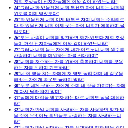
저희 조상들이 선지자들에게 이와 같이 하였느니라
24
그러나 화 있을진저 너희 부요한 자여 너희는 너희의
위로를 이미 받았도다
25
화 있을진저 너희 이제 배부른 자여 너희는 주리리로
다 화 있을진저 너희 이제 웃는 자여 너희가 애통하며 울
리로다
26
모든 사람이 너희를 칭찬하면 화가 있도다 저희 조상
들이 거짓 선지자들에게 이와 같이 하였느니라
27
그러나 너희 듣는 자에게 내가 이르노니 너희 원수를
사랑하며 너희를 미워하는 자를 선대하며
28
너희를 저주하는 자를 위하여 축복하며 너희를 모욕
하는 자를 위하여 기도하라
29
네 이 뺨을 치는 자에게 저 뺨도 돌려 대며 네 겉옷을
빼앗는 자에게 속옷도 금하지 말라
30
무릇 네게 구하는 자에게 주며 네 것을 가져가는 자에
게 다시 달라 하지 말며
31
남에게 대접을 받고자 하는 대로 너희도 남을 대접하
라
32
너희가 만일 너희를 사랑하는 자를 사랑하면 칭찬 받
을 것이 무엇이뇨 죄인들도 사랑하는 자를 사랑하느니
라
33
너희가 만일 선대하는 자를 선대하면 칭찬 받을 것이