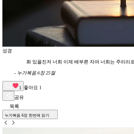
성경
화 있을진저 너희 이제 배부른 자여 너희는 주리리
-
누가복음 6장 25절
좋아요
1
1
공유
목록
누가복음
6
장 한번에 읽기