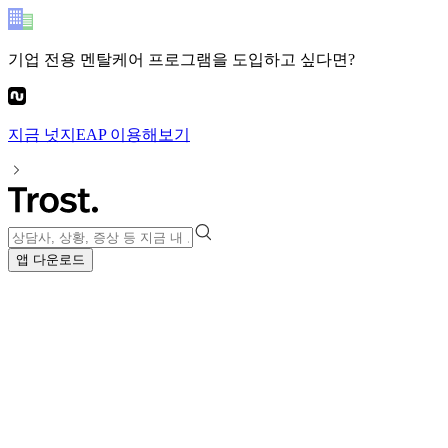
기업 전용 멘탈케어 프로그램
을 도입하고 싶다면?
지금
넛지EAP
이용해보기
앱 다운로드