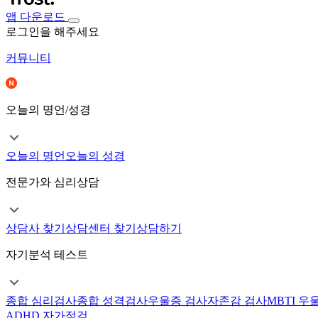
앱 다운로드
로그인을 해주세요
커뮤니티
오늘의 명언/성경
오늘의 명언
오늘의 성경
전문가와 심리상담
상담사 찾기
상담센터 찾기
상담하기
자기분석 테스트
종합 심리검사
종합 성격검사
우울증 검사
자존감 검사
MBTI 우
ADHD 자가점검