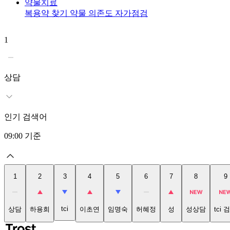
약물치료
복용약 찾기
약물 의존도 자가점검
1
상담
인기 검색어
09:00
기준
1
2
3
4
5
6
7
8
9
tci
상담
하용희
이초연
임명숙
허혜정
성
성상담
tci 