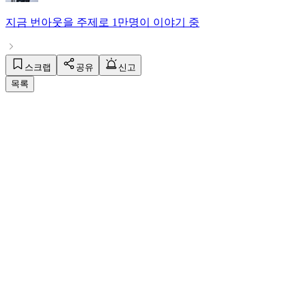
지금
번아웃
을 주제로
1만명
이 이야기 중
스크랩
공유
신고
목록