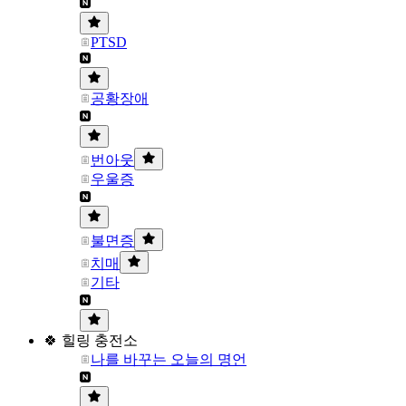
PTSD
공황장애
번아웃
우울증
불면증
치매
기타
🍀 힐링 충전소
나를 바꾸는 오늘의 명언