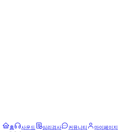
홈
사운드
심리검사
커뮤니티
마이페이지