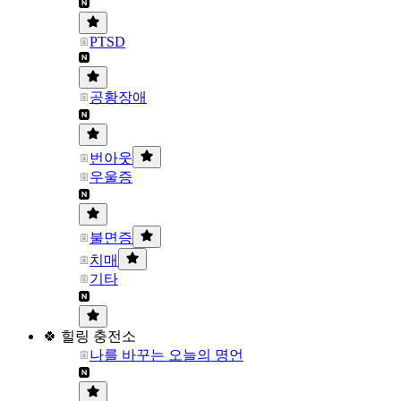
PTSD
공황장애
번아웃
우울증
불면증
치매
기타
🍀 힐링 충전소
나를 바꾸는 오늘의 명언