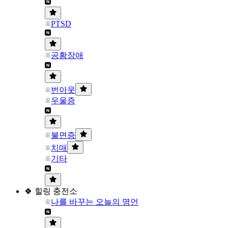
PTSD
공황장애
번아웃
우울증
불면증
치매
기타
🍀 힐링 충전소
나를 바꾸는 오늘의 명언