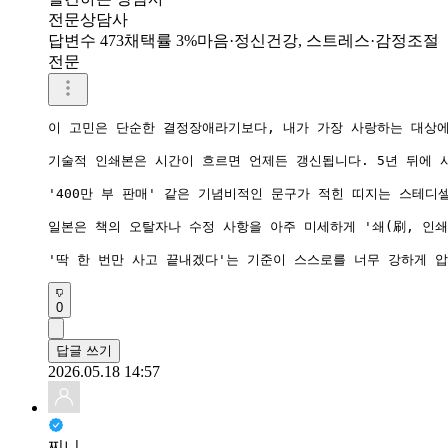
전문상담사
답변수 473
채택률 3%
마음·정신건강, 스트레스·감정조절
전문
이 고민은 단순한 결정장애라기보다, 내가 가장 사랑하는 대상에
기술적 인쇄본은 시간이 흐르면 언제든 갱신됩니다. 5년 뒤에 사
'400만 부 판매' 같은 기념비적인 문구가 적힌 띠지는 스테디
일본은 책의 오탈자나 수정 사항을 아주 미세하게 '쇄(刷, 인쇄
'딱 한 번만 사고 끝내겠다'는 기준이 스스로를 너무 강하게 
0
답글 쓰기
2026.05.18 14:57
찌니