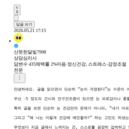
0
답글 쓰기
2026.05.21 17:15
산뜻한달빛7998
상담심리사
답변수 435
채택률 2%
마음·정신건강, 스트레스·감정조절
전문
안녕하세요. 글을 읽으면서 단순히 “눈이 걱정된다”는 수준이 
우선 -5 정도의 근시와 안구건조증이 있으면 눈 피로감이나 충
특히 글을 보면 단순히 눈 건강만의 문제가 아니라, “내가 아
그리고 “왜 나는 이렇게 건강에 예민할까?” 하는 고민도 하셨
무엇보다 지금 글에서 느껴지는 건, 스스로를 굉장히 압박하고 