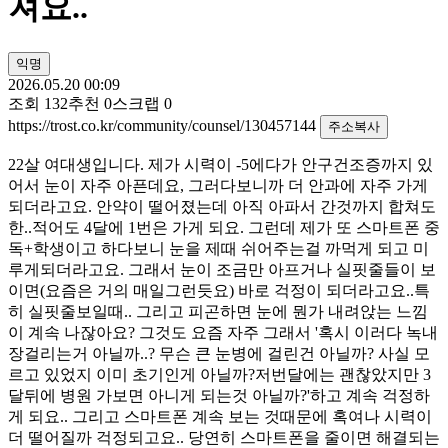
져요..
익명
2026.05.20 00:09
조회
132
추천
0
스크랩
0
https://trost.co.kr/community/counsel/130457144
주소복사
22살 여대생입니다. 제가 시력이 -5에다가 안구건조증까지 있
어서 눈이 자주 아픈데요, 그러다보니까 더 안과에 자주 가게
되더라고요. 안약이 떨어졌는데 아직 아파서 간것까지 합쳐도
한..적어도 4달에 1번은 가게 되요. 그런데 제가 또 스마트폰 중
독+학생이고 하다보니 눈을 제때 쉬어주는걸 까먹게 되고 미
루게되더라고요. 그래서 눈이 조금만 아프거나 실핏줄들이 보
이면(요즘은 거의 매일그런듯요) 바로 걱정이 되더라고요..특
히 실핏줄보일때.. 그리고 피곤하면 눈에 뭔가 내려앉는 느낌
이 계속 나잖아요? 그것도 요즘 자주 그래서 '혹시 이러다 녹내
장걸리는거 아닐까..? 무슨 큰 눈병에 걸린건 아닐까? 사실 모
르고 있었지 이미 초기인게 아닐까?저번달에는 괜찮았지만 3
달뒤에 병원 가보면 아니게 되는것 아닐까?'하고 계속 걱정하
게 되요.. 그리고 스마트폰 계속 보는 것때문에 혹여나 시력이
더 떨어질까 걱정되고요.. 당연히 스마트폰을 줄이면 해결되는