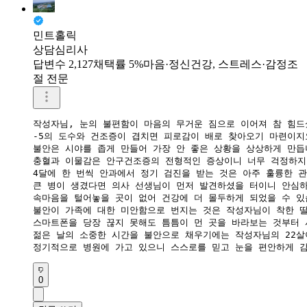
민트홀릭
상담심리사
답변수 2,127
채택률 5%
마음·정신건강, 스트레스·감정조
절 전문
작성자님, 눈의 불편함이 마음의 무거운 짐으로 이어져 참 힘드셨
​-5의 도수와 건조증이 겹치면 피로감이 배로 찾아오기 마련이지요
​불안은 시야를 좁게 만들어 가장 안 좋은 상황을 상상하게 만듭니
​충혈과 이물감은 안구건조증의 전형적인 증상이니 너무 걱정하지 
​4달에 한 번씩 안과에서 정기 검진을 받는 것은 아주 훌륭한 관
​큰 병이 생겼다면 의사 선생님이 먼저 발견하셨을 터이니 안심하
​속마음을 털어놓을 곳이 없어 건강에 더 몰두하게 되었을 수 있습
​불안이 가족에 대한 미안함으로 번지는 것은 작성자님이 착한 딸
​스마트폰을 당장 끊지 못해도 틈틈이 먼 곳을 바라보는 것부터 
​젊은 날의 소중한 시간을 불안으로 채우기에는 작성자님의 22살
​정기적으로 병원에 가고 있으니 스스로를 믿고 눈을 편안하게 
0