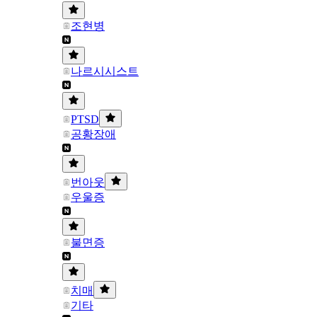
조현병
나르시시스트
PTSD
공황장애
번아웃
우울증
불면증
치매
기타