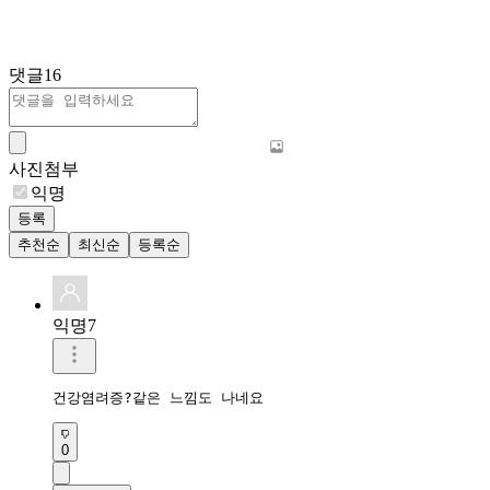
댓글
16
사진첨부
익명
등록
추천순
최신순
등록순
익명7
건강염려증?같은 느낌도 나네요 
0