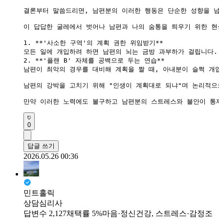
결론부터 말씀드리면, 남편분의 이러한 행동은 단순한 성향을 넘
이 답답한 굴레에서 벗어나 남편과 나의 숨통을 틔우기 위한 현
1. **'사소한 구역'의 계획 권한 위임받기**

모든 일에 개입하려 하면 남편의 뇌는 금방 과부하가 걸립니다.
2. **'플랜 B' 자체를 공백으로 두는 연습**

남편이 최악의 경우를 대비해 계획을 짤 때, 아내분이 슬쩍 개입
남편의 강박을 고치기 위해 "인생이 계획대로 되냐"며 논리적으
0
답글 쓰기
2026.05.26 00:36
민트홀릭
상담심리사
답변수 2,127
채택률 5%
마음·정신건강, 스트레스·감정조