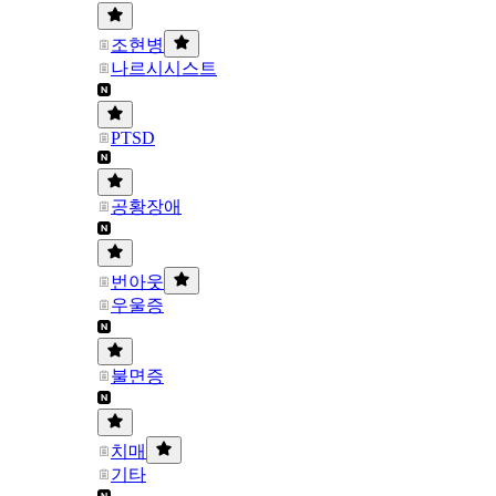
조현병
나르시시스트
PTSD
공황장애
번아웃
우울증
불면증
치매
기타