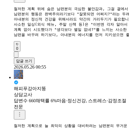
철저한 계획 뒤에 숨은 남편분의 극심한 불안감과, 그걸 곁에서
​남편분의 행동은 완벽주의라기보다 "잘못되면 어쩌지?"라는 두려
​아내분의 정신적 건강을 위해서라도 약간의 거리두기가 필요합니
​사소한 일상(외식 메뉴, 주말 산책 등)은 "이번엔 각자 알아서
​계획 없이 시도했다가 "생각보다 별일 없네?"를 느끼는 사소한
​남편을 바꾸려 하기보다, 아내분의 에너지를 먼저 지키셨으면 
0
답글 쓰기
2026.05.26 00:55
해피푸강아지똥
상담교사
답변수 660
채택률 6%
마음·정신건강, 스트레스·감정조절
전문
철저한 계획으로 늘 최악의 상황을 대비하려는 남편분의 무거운 