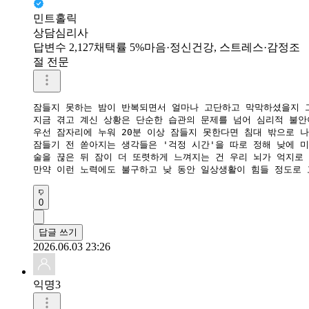
민트홀릭
상담심리사
답변수 2,127
채택률 5%
마음·정신건강, 스트레스·감정조
절 전문
잠들지 못하는 밤이 반복되면서 얼마나 고단하고 막막하셨을지 그
​지금 겪고 계신 상황은 단순한 습관의 문제를 넘어 심리적 불
​우선 잠자리에 누워 20분 이상 잠들지 못한다면 침대 밖으로 
​잠들기 전 쏟아지는 생각들은 '걱정 시간'을 따로 정해 낮에 
​술을 끊은 뒤 잠이 더 또렷하게 느껴지는 건 우리 뇌가 억지
​만약 이런 노력에도 불구하고 낮 동안 일상생활이 힘들 정도로
0
답글 쓰기
2026.06.03 23:26
익명3