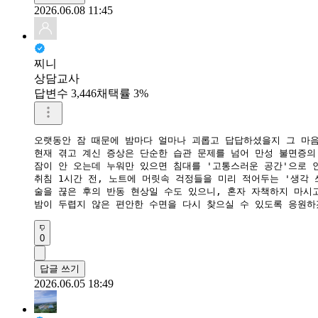
2026.06.08 11:45
찌니
상담교사
답변수 3,446
채택률 3%
오랫동안 잠 때문에 밤마다 얼마나 괴롭고 답답하셨을지 그 마음
​현재 겪고 계신 증상은 단순한 습관 문제를 넘어 만성 불면증의
​잠이 안 오는데 누워만 있으면 침대를 '고통스러운 공간'으로 
​취침 1시간 전, 노트에 머릿속 걱정들을 미리 적어두는 '생각 
​술을 끊은 후의 반동 현상일 수도 있으니, 혼자 자책하지 마
​밤이 두렵지 않은 편안한 수면을 다시 찾으실 수 있도록 응원하
0
답글 쓰기
2026.06.05 18:49