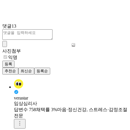
댓글
13
사진첨부
익명
등록
추천순
최신순
등록순
verastar
임상심리사
답변수 758
채택률 3%
마음·정신건강, 스트레스·감정조절
전문