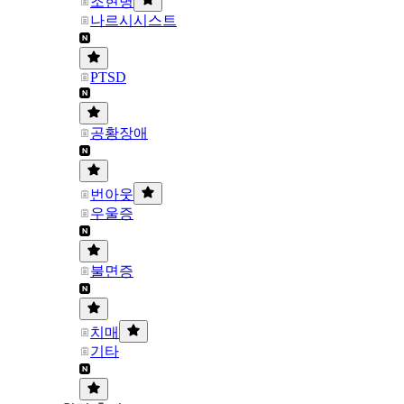
조현병
나르시시스트
PTSD
공황장애
번아웃
우울증
불면증
치매
기타