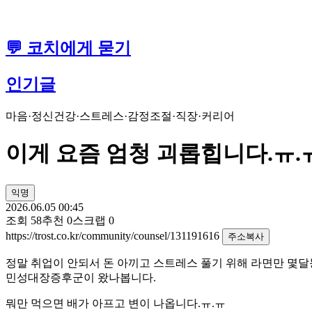
💬 코치에게 묻기
인기글
마음·정신건강
·
스트레스·감정조절
·
직장·커리어
이게 요즘 엄청 괴롭힙니다.ㅠ.
익명
2026.06.05 00:45
조회
58
추천
0
스크랩
0
https://trost.co.kr/community/counsel/131191616
주소복사
정말 취업이 안되서 돈 아끼고 스트레스 풀기 위해 라면만 몇달
민성대장증후군이 왔나봅니다.
뭐만 먹으면 배가 아프고 변이 나옵니다.ㅠ.ㅠ