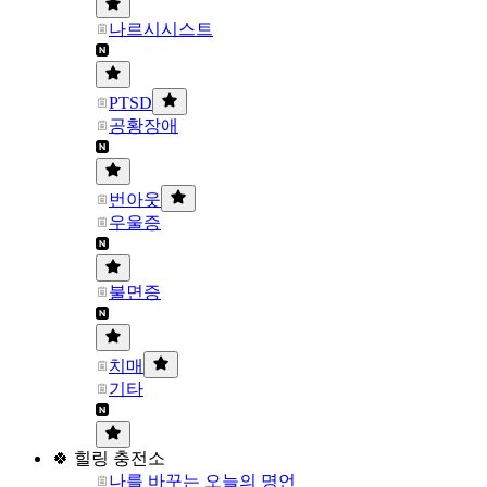
나르시시스트
PTSD
공황장애
번아웃
우울증
불면증
치매
기타
🍀 힐링 충전소
나를 바꾸는 오늘의 명언