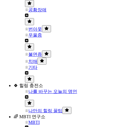
공황장애
번아웃
우울증
불면증
치매
기타
🍀 힐링 충전소
나를 바꾸는 오늘의 명언
나만의 힐링 꿀팁
🌈 MBTI 연구소
MBTI