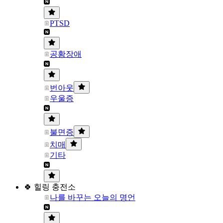
PTSD
공황장애
번아웃
우울증
불면증
치매
기타
🍀 힐링 충전소
나를 바꾸는 오늘의 명언