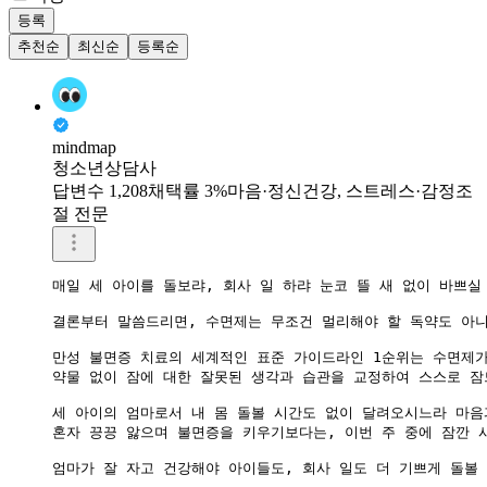
등록
추천순
최신순
등록순
mindmap
청소년상담사
답변수 1,208
채택률 3%
마음·정신건강, 스트레스·감정조
절 전문
매일 세 아이를 돌보랴, 회사 일 하랴 눈코 뜰 새 없이 바쁘
결론부터 말씀드리면, 수면제는 무조건 멀리해야 할 독약도 아니
만성 불면증 치료의 세계적인 표준 가이드라인 1순위는 수면제가 
​약물 없이 잠에 대한 잘못된 생각과 습관을 교정하여 스스로 
세 아이의 엄마로서 내 몸 돌볼 시간도 없이 달려오시느라 마음
​혼자 끙끙 앓으며 불면증을 키우기보다는, 이번 주 중에 잠깐
엄마가 잘 자고 건강해야 아이들도, 회사 일도 더 기쁘게 돌볼