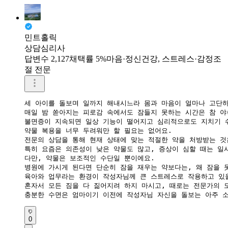
민트홀릭
상담심리사
답변수 2,127
채택률 5%
마음·정신건강, 스트레스·감정조
절 전문
세 아이를 돌보며 일까지 해내시느라 몸과 마음이 얼마나 고단하
​매일 밤 쏟아지는 피로감 속에서도 잠들지 못하는 시간은 참 야
​불면증이 지속되면 일상 기능이 떨어지고 심리적으로도 지치기 쉬
​약물 복용을 너무 두려워만 할 필요는 없어요.

​전문의 상담을 통해 현재 상태에 맞는 적절한 약을 처방받는 것
​특히 요즘은 의존성이 낮은 약물도 많고, 증상이 심할 때는 일
​다만, 약물은 보조적인 수단일 뿐이에요.

​병원에 가시게 된다면 단순히 잠을 재우는 약보다는, 왜 잠을 
​육아와 업무라는 환경이 작성자님께 큰 스트레스로 작용하고 있을
​혼자서 모든 짐을 다 짊어지려 하지 마시고, 때로는 전문가의 
​충분한 수면은 엄마이기 이전에 작성자님 자신을 돌보는 아주 
0