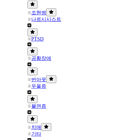
조현병
나르시시스트
PTSD
공황장애
번아웃
우울증
불면증
치매
기타