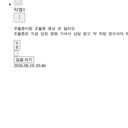
익명1
우울증이랑 조울증 증상 은 달라요

조울증은 지금 당장 병원 가셔서 상담 받고 약 처방 받으셔야 
0
답글 쓰기
2026.06.10 20:46