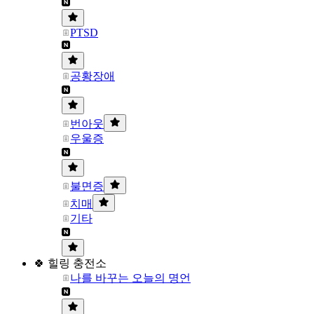
PTSD
공황장애
번아웃
우울증
불면증
치매
기타
🍀 힐링 충전소
나를 바꾸는 오늘의 명언