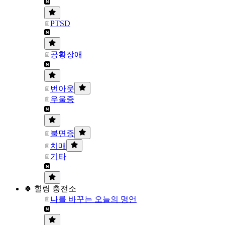
PTSD
공황장애
번아웃
우울증
불면증
치매
기타
🍀 힐링 충전소
나를 바꾸는 오늘의 명언