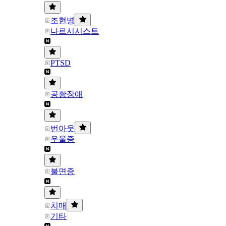
조현병
나르시시스트
PTSD
공황장애
번아웃
우울증
불면증
치매
기타