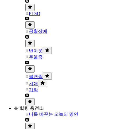
PTSD
공황장애
번아웃
우울증
불면증
치매
기타
🍀 힐링 충전소
나를 바꾸는 오늘의 명언