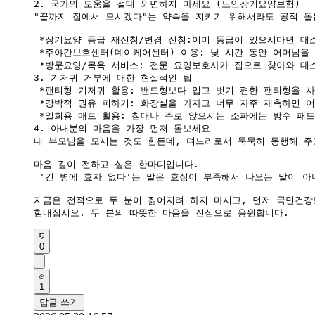
2. 국가의 도움을 절대 외면하지 마세요 (노인장기요양보험)

"끝까지 집에서 모시겠다"는 약속을 지키기 위해서라도 공적 돌
 *장기요양 등급 재신청/변경 신청:이미 등급이 있으시다면 대소
 *주야간보호센터(데이케어센터) 이용: 낮 시간 동안 어머님을
 *방문요양/목욕 서비스: 전문 요양보호사가 집으로 찾아와 대
3. 기저귀 거부에 대한 현실적인 팁

 *팬티형 기저귀 활용: 밴드형보다 입고 벗기 편한 팬티형을 사
 *강박적 권유 피하기: 화장실을 가자고 너무 자주 재촉하면 
 *일회용 매트 활용: 침대나 주로 앉으시는 소파에는 방수 패
4. 아내분의 마음을 가장 먼저 돌보세요

내 부모님을 모시는 것도 힘든데, 며느리로서 묵묵히 동행해 주
마음 깊이 전하고 싶은 한마디입니다.

 '긴 병에 효자 없다'는 말은 효심이 부족해서 나오는 말이 
지금은 전적으로 두 분이 짊어지려 하지 마시고, 먼저 국민건강보
0
1
답글 쓰기