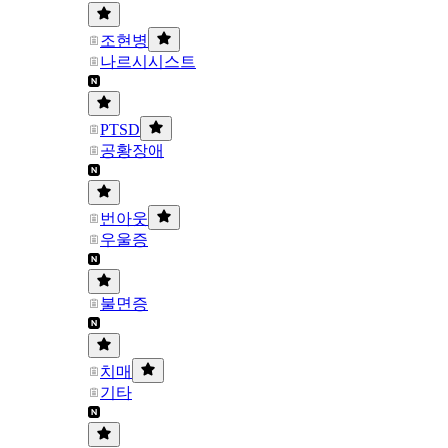
조현병
나르시시스트
PTSD
공황장애
번아웃
우울증
불면증
치매
기타