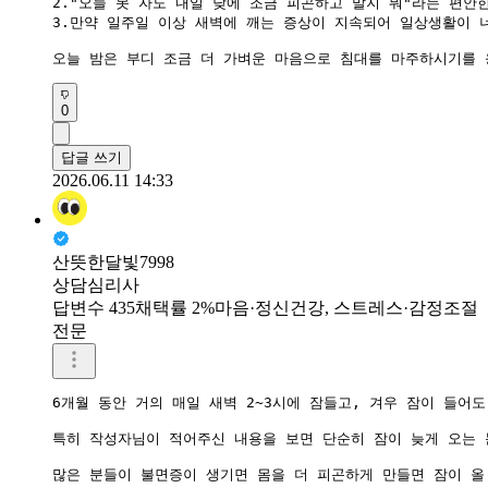
2."오늘 못 자도 내일 낮에 조금 피곤하고 말지 뭐"라는 편안
​3.만약 일주일 이상 새벽에 깨는 증상이 지속되어 일상생활이
오늘 밤은 부디 조금 더 가벼운 마음으로 침대를 마주하시기를 
0
답글 쓰기
2026.06.11 14:33
산뜻한달빛7998
상담심리사
답변수 435
채택률 2%
마음·정신건강, 스트레스·감정조절
전문
6개월 동안 거의 매일 새벽 2~3시에 잠들고, 겨우 잠이 들어
특히 작성자님이 적어주신 내용을 보면 단순히 잠이 늦게 오는 문
많은 분들이 불면증이 생기면 몸을 더 피곤하게 만들면 잠이 올