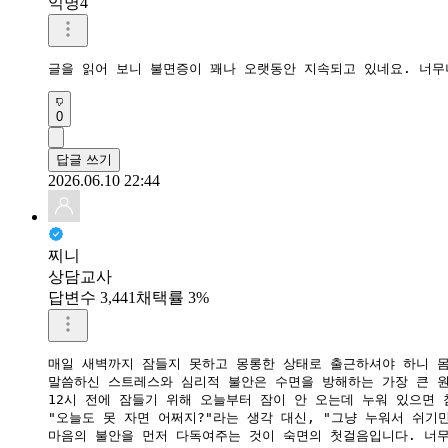
익명4
글을 읽어 보니 불면증이 꽤나 오랫동안 지속되고 있네요. 너무
0
답글 쓰기
2026.06.10 22:44
찌니
상담교사
답변수 3,441
채택률 3%
매일 새벽까지 잠들지 못하고 몽롱한 상태로 출근하셔야 하니 몸
​말씀하신 스트레스와 심리적 불안은 수면을 방해하는 가장 큰 원
​12시 전에 잠들기 위해 오늘부터 잠이 안 오는데 누워 있으면
​"오늘도 못 자면 어쩌지?"라는 생각 대신, "그냥 누워서 쉬기
​마음의 불안을 먼저 다독여주는 것이 숙면의 첫걸음입니다. 너