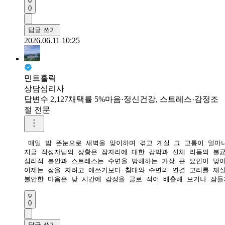
0
답글 쓰기
2026.06.11 10:25
민트홀릭
상담심리사
답변수 2,127
채택률 5%
마음·정신건강, 스트레스·감정조
절 전문
 매일 밤 뜬눈으로 새벽을 맞이하며 겪고 계실 그 고통이 얼마나
​지금 작성자님의 상황은 잠자리에 대한 강박과 신체 리듬의 불
​심리적 불안과 스트레스는 수면을 방해하는 가장 큰 요인이 맞아
​이제는 잠을 자려고 애쓰기보다 침대와 수면의 연결 고리를 재
​불안한 마음은 낮 시간에 감정을 글로 적어 배출해 보거나 잠
0
답글 쓰기