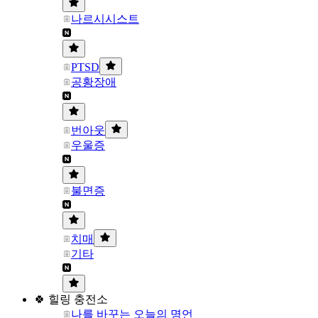
나르시시스트
PTSD
공황장애
번아웃
우울증
불면증
치매
기타
🍀 힐링 충전소
나를 바꾸는 오늘의 명언