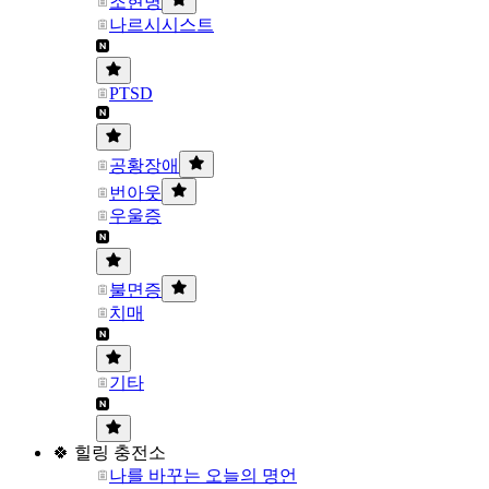
조현병
나르시시스트
PTSD
공황장애
번아웃
우울증
불면증
치매
기타
🍀 힐링 충전소
나를 바꾸는 오늘의 명언