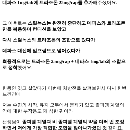
데파스 1mg/tab에 트라조돈 25mg/cap를 추가
해주셨어요.
그 이후로는
스틸녹스는 완전히 중단하고 데파스와 트라조돈
만을 복용하며 컨디션을 보았고
다시 스틸녹스와 트라조돈의 조합으로 갔다가
데파스 대신에 알프람으로 넘어갔다가
최종적으로는 트라조돈 25mg/cap + 데파스 1mg/tab의 조합으
로 정착
했어요.
한동안 잊고 살았다가 이번에 처방전을 살펴보면서 다시 한번
느낀건데
저는 수면의 시작, 유지 모두에서 문제가 있고 졸피뎀 계열의
약에 대한 부작용도 꽤 심한 편이라
선생님이
졸피뎀 계열과 비 졸피뎀 계열의 약을 여러 번 조정
하면서
저에게 가장 적합한 조합을 찾아나가셨던 것
같아요.