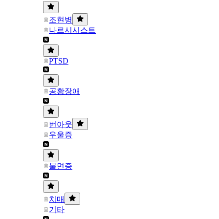
조현병
나르시시스트
PTSD
공황장애
번아웃
우울증
불면증
치매
기타