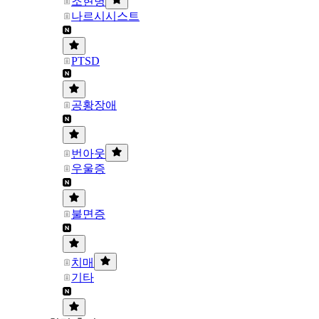
조현병
나르시시스트
PTSD
공황장애
번아웃
우울증
불면증
치매
기타