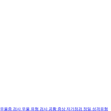
 우울증 검사
우울 유형 검사
공황 증상 자가점검
정밀 성격유형