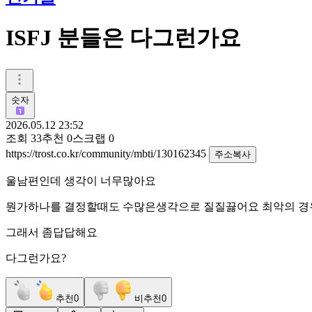
ISFJ 분들은 다그런가요
숫자
2026.05.12 23:52
조회
33
추천
0
스크랩
0
https://trost.co.kr/community/mbti/130162345
주소복사
울남편인데 생각이 너무많아요
뭔가하나를 결정할때도 수많은생각으로 질질끓어요 최악의 
그래서 좀답답해요
다그런가요?
추천
0
비추천
0