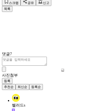
스크랩
공유
신고
목록
댓글
7
사진첨부
등록
추천순
최신순
등록순
쎌러드s