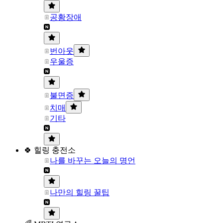
공황장애
번아웃
우울증
불면증
치매
기타
🍀 힐링 충전소
나를 바꾸는 오늘의 명언
나만의 힐링 꿀팁