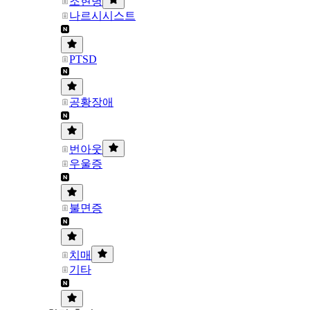
조현병
나르시시스트
PTSD
공황장애
번아웃
우울증
불면증
치매
기타