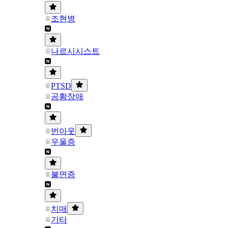
조현병
나르시시스트
PTSD
공황장애
번아웃
우울증
불면증
치매
기타