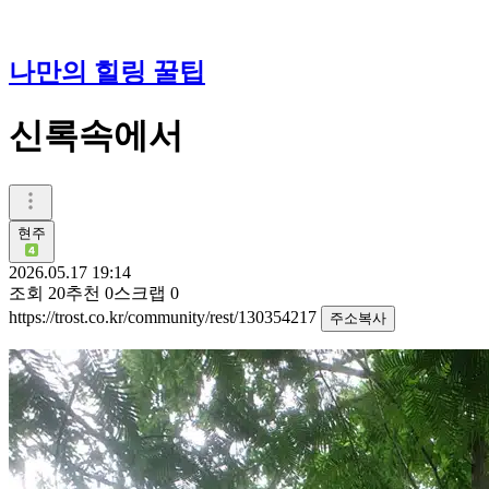
나만의 힐링 꿀팁
신록속에서
현주
2026.05.17 19:14
조회
20
추천
0
스크랩
0
https://trost.co.kr/community/rest/130354217
주소복사