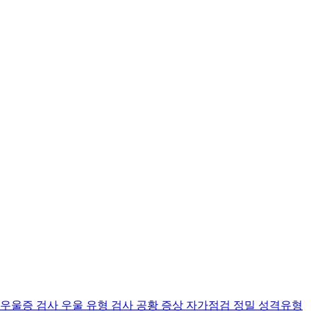
 우울증 검사
우울 유형 검사
공황 증상 자가점검
정밀 성격유형