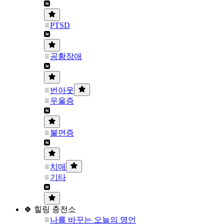
PTSD
공황장애
번아웃
우울증
불면증
치매
기타
🍀 힐링 충전소
나를 바꾸는 오늘의 명언