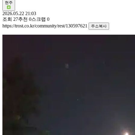
현주
2026.05.22 21:03
조회
27
추천
0
스크랩
0
https://trost.co.kr/community/rest/130597621
주소복사