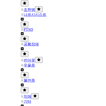
조현병
나르시시스트
PTSD
공황장애
번아웃
우울증
불면증
치매
기타