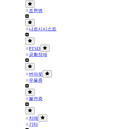
조현병
나르시시스트
PTSD
공황장애
번아웃
우울증
불면증
치매
기타