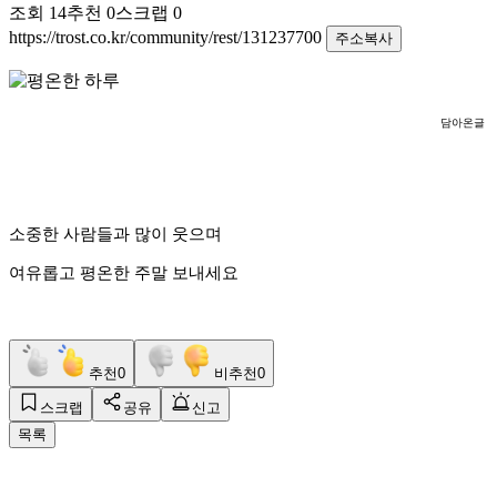
조회
14
추천
0
스크랩
0
https://trost.co.kr/community/rest/131237700
주소복사
담아온글
소중한 사람들과 많이 웃으며
여유롭고 평온한 주말 보내세요
추천
0
비추천
0
스크랩
공유
신고
목록