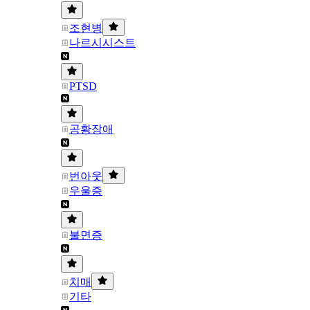
조현병
나르시시스트
PTSD
공황장애
번아웃
우울증
불면증
치매
기타