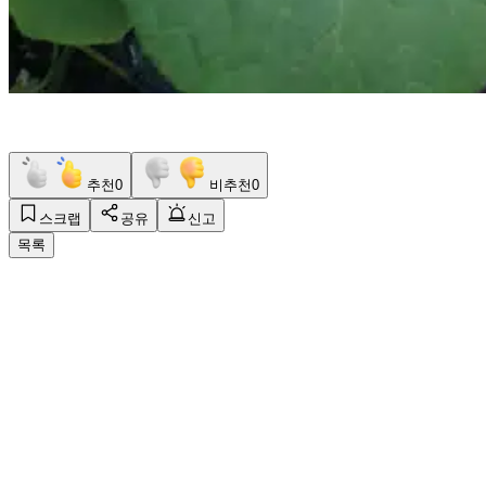
추천
0
비추천
0
스크랩
공유
신고
목록