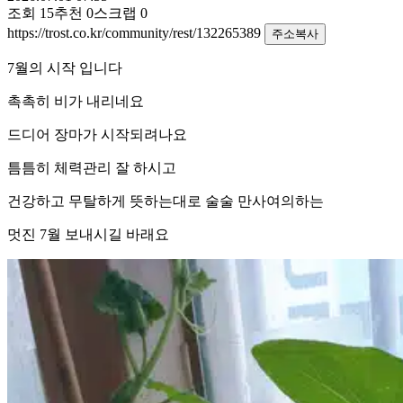
조회
15
추천
0
스크랩
0
https://trost.co.kr/community/rest/132265389
주소복사
7월의 시작 입니다
촉촉히 비가 내리네요
드디어 장마가 시작되려나요
틈틈히 체력관리 잘 하시고
건강하고 무탈하게 뜻하는대로 술술 만사여의하는
멋진 7월 보내시길 바래요