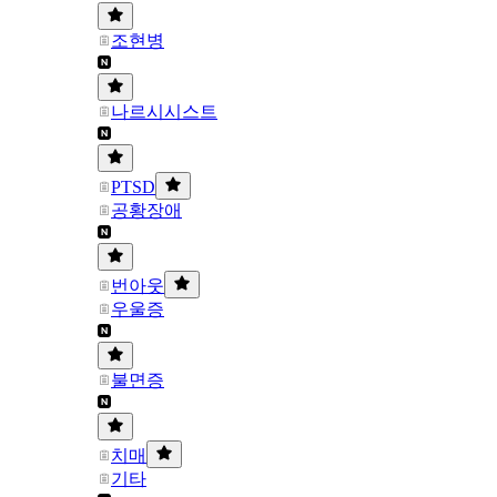
조현병
나르시시스트
PTSD
공황장애
번아웃
우울증
불면증
치매
기타