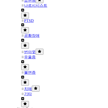
조현병
나르시시스트
PTSD
공황장애
번아웃
우울증
불면증
치매
기타