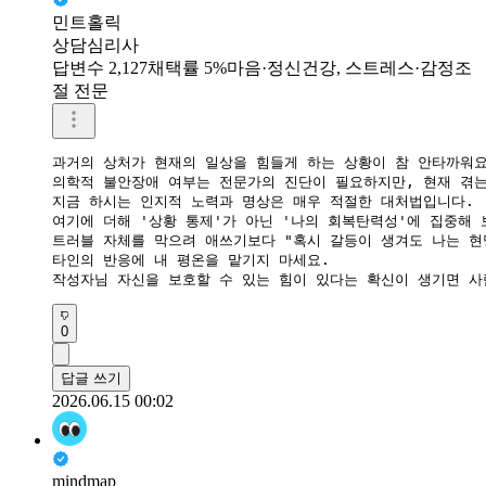
민트홀릭
상담심리사
답변수 2,127
채택률 5%
마음·정신건강, 스트레스·감정조
절 전문
과거의 상처가 현재의 일상을 힘들게 하는 상황이 참 안타까워요.
의학적 불안장애 여부는 전문가의 진단이 필요하지만, 현재 겪는
​지금 하시는 인지적 노력과 명상은 매우 적절한 대처법입니다.

여기에 더해 '상황 통제'가 아닌 '나의 회복탄력성'에 집중해 보
트러블 자체를 막으려 애쓰기보다 "혹시 갈등이 생겨도 나는 현
​타인의 반응에 내 평온을 맡기지 마세요.

작성자님 자신을 보호할 수 있는 힘이 있다는 확신이 생기면 사
0
답글 쓰기
2026.06.15 00:02
mindmap