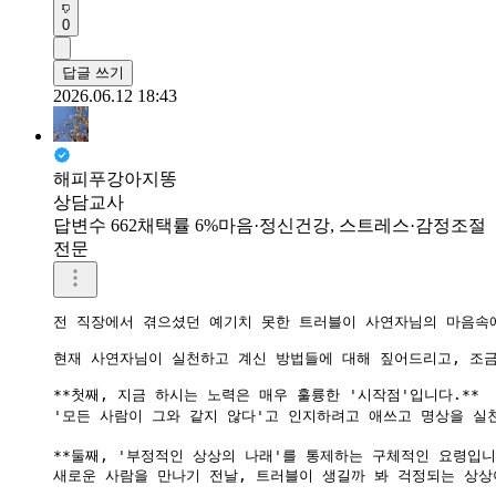
0
답글 쓰기
2026.06.12 18:43
해피푸강아지똥
상담교사
답변수 662
채택률 6%
마음·정신건강, 스트레스·감정조절
전문
전 직장에서 겪으셨던 예기치 못한 트러블이 사연자님의 마음속에
현재 사연자님이 실천하고 계신 방법들에 대해 짚어드리고, 조금
**첫째, 지금 하시는 노력은 매우 훌륭한 '시작점'입니다.**

'모든 사람이 그와 같지 않다'고 인지하려고 애쓰고 명상을 실
**둘째, '부정적인 상상의 나래'를 통제하는 구체적인 요령입니다
새로운 사람을 만나기 전날, 트러블이 생길까 봐 걱정되는 상상이