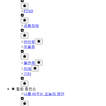
PTSD
공황장애
번아웃
우울증
불면증
치매
기타
🍀 힐링 충전소
나를 바꾸는 오늘의 명언