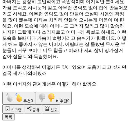
아버지는 굉장히 고압적이고 폭압적이며 이기적안 분이세요.
가끔 도박도 하시눈거 같고 아무런 연락도 없이 집에 안들어오
가도 하세요. 아무런 연락도 없이 안들어 오실때 처음엔 걱정
을 많이 했는데 이제는 차라리 안들어 오시는게 머음이 더 편
해요. 이런 모습에 대해 어머니도 그러자 말라고 많이 말씀하
시지만 그랄때마다 소리지르고 어머나께 욕설도 하새요. 이런
모습을 볼때마다 가슴이 벌렁거리고 숨쉬기가 힘들어요. 어떻
게 해도 좋아지자 않는 아버지. 어릴때는 잘 몰랐던 무서운 부
분들이 저꾸 보이니 너무 힘들고 이러다 저의 삶이 망가잘거
같아 잡울 너와 독립했어요.
어머니를 생각하년 어떻게든 옆에 있으며 도움이 되고 싶지만
결국 제가 나와버렸죠
이런 아버자와 관계개선은 어떻게 해야 할까요
추천
0
비추천
0
스크랩
공유
신고
목록