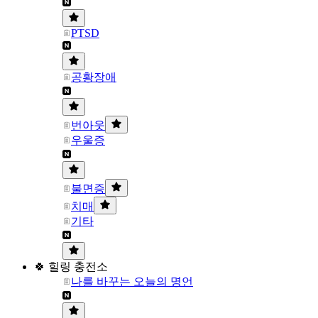
PTSD
공황장애
번아웃
우울증
불면증
치매
기타
🍀 힐링 충전소
나를 바꾸는 오늘의 명언