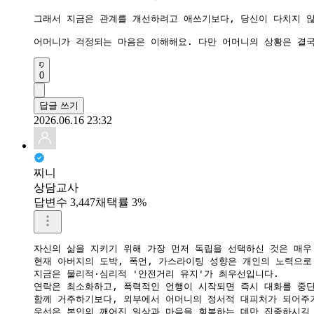
그래서 지금은 관계를 개선하려고 애쓰기보다, 당신이 다치지 않
어머니가 걱정되는 마음은 이해해요. 다만 어머니의 상황은 결국
0
답글 쓰기
2026.06.16 23:32
찌니
상담교사
답변수 3,447
채택률 3%
자신의 삶을 지키기 위해 가장 먼저 독립을 선택하신 것은 매우
​현재 아버지의 도박, 폭언, 가스라이팅 성향은 개인의 노력으
​지금은 물리적·심리적 '안전거리 유지'가 최우선입니다.

​연락은 최소화하고, 폭력적인 언행이 시작되면 즉시 대화를 중단
​함께 거주하기보다, 외부에서 어머니의 정서적 대피처가 되어주
​우선은 본인의 깨어진 일상과 마음을 회복하는 데만 집중하시길