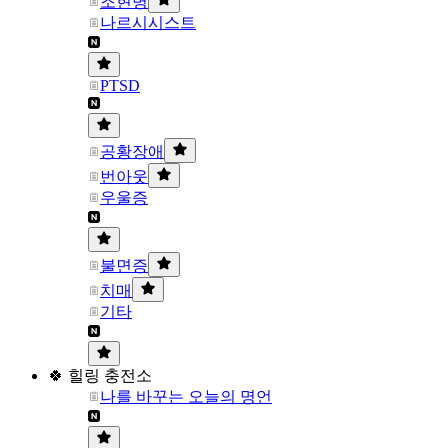
조현병
나르시시스트
PTSD
공황장애
번아웃
우울증
불면증
치매
기타
🍀 힐링 충전소
나를 바꾸는 오늘의 명언