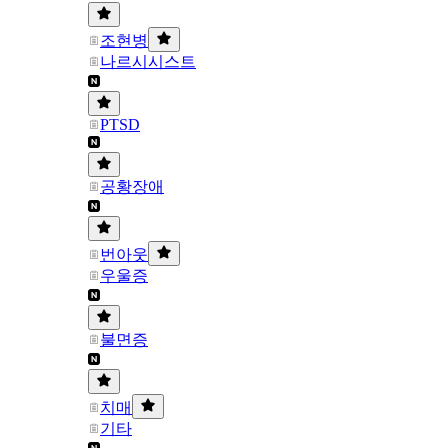
조현병
나르시시스트
PTSD
공황장애
번아웃
우울증
불면증
치매
기타