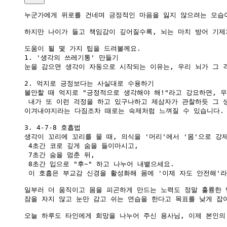
누군가에게 위로를 건네며 긍정적인 마음을 잃지 않으려는 모습이
하지만 나이가 들고 책임감이 깊어질수록, 뇌는 마치 방어 기제
도움이 될 몇 가지 팁을 드려볼께요.

1. '생각의 쓰레기통' 만들기 

눈을 감으면 생각이 자동으로 시작되는 이유는, 우리 뇌가 그 
2. 억지로 긍정보다는 사실대로 수용하기

불안할 때 억지로 "긍정적으로 생각해야 해!"라고 강요하면, 우
 내가 또 이런 걱정을 하고 있구나하고 제삼자가 관찰하듯 그 생
이겨내야지라는 다짐조차 때로는 숙제처럼 느껴질 수 있습니다. 
3. 4-7-8 호흡법

생각이 꼬리에 꼬리를 물 때, 의식을 '머리'에서 '몸'으로 강제
 4초간 코로 깊게 숨을 들이마시고,

 7초간 숨을 멈춘 뒤,

 8초간 입으로 "후~" 하고 나누어 내뱉으세요. 

 이 호흡은 부교감 신경을 활성화해 몸에 '이제 자도 안전해'라
일부러 더 움직이고 몸을 피곤하게 만드는 노력도 정말 훌륭한 방
잠을 자지 않고 눈만 감고 쉬는 연습을 한다고 목표를 낮게 잡아
오늘 하루도 타인에게 희망을 나누어 주신 용사님, 이제 본인의