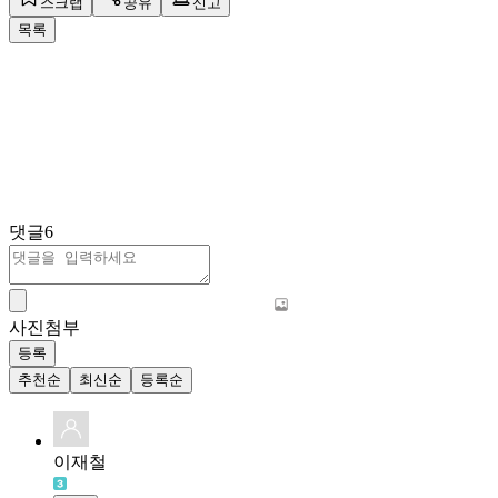
스크랩
공유
신고
목록
댓글
6
사진첨부
등록
추천순
최신순
등록순
이재철