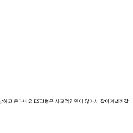
회상하고 운다네요 ESTJ형은 사교적인면이 많아서 잘이겨낼꺼같