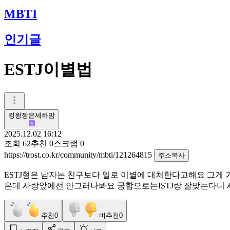
MBTI
인기글
ESTJ이별법
킹왕짱은세하맘
2025.12.02 16:12
조회
62
추천
0
스크랩
0
https://trost.co.kr/community/mbti/121264815
주소복사
ESTJ형은 남자는 친구보다 일로 이별에 대처한다고해요 그게
은데 사랑앞에선 안그러나봐요 궁합으로는ISTJ랑 잘맞는다
추천
0
비추천
0