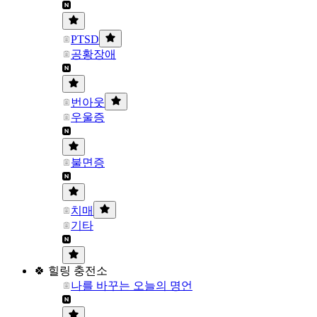
PTSD
공황장애
번아웃
우울증
불면증
치매
기타
🍀 힐링 충전소
나를 바꾸는 오늘의 명언