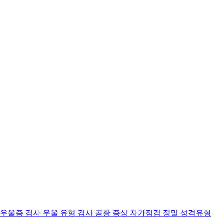
 우울증 검사
우울 유형 검사
공황 증상 자가점검
정밀 성격유형