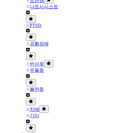
조현병
나르시시스트
PTSD
공황장애
번아웃
우울증
불면증
치매
기타