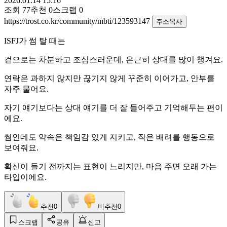
2026.01.14 15:16
조회
77
추천
0
스크랩
0
https://trost.co.kr/community/mbti/123593147
주소복사
ISFJ가 썸 탈 때는
겉으로는 차분하고 조심스러운데, 은근히 상대를 많이 챙겨요.
연락은 과하지 않지만 끊기지 않게 꾸준히 이어가고, 안부를
자주 물어요.
자기 얘기보다는 상대 얘기를 더 잘 들어주고 기억해두는 편이
에요.
썸인데도 약속은 책임감 있게 지키고, 작은 배려를 행동으로
보여줘요.
확신이 들기 전까지는 표현이 느리지만, 마음 주면 오래 가는
타입이에요.
추천
0
비추천
0
스크랩
공유
신고