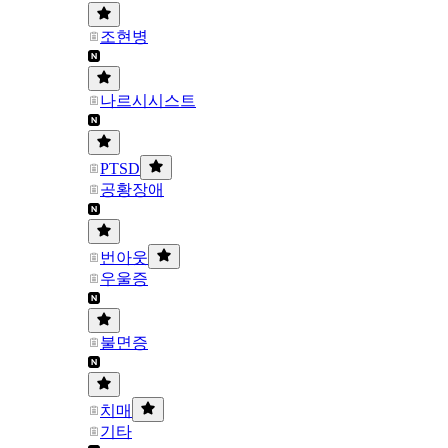
조현병
나르시시스트
PTSD
공황장애
번아웃
우울증
불면증
치매
기타