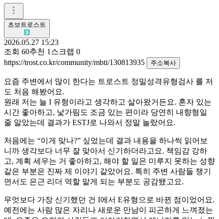
초보트로스트
2026.05.27 15:23
조회
60
추천
1
스크랩
0
https://trost.co.kr/community/mbti/130813935
주소복사
요즘 주변에서 많이 한다는 트로스트 정밀성격유형검사 를 저
도 처음 해봤어요.
원래 저는 늘 I 유형이라고 생각하고 살아왔거든요. 혼자 있는
시간 좋아하고, 낯가림도 조금 있는 편이라 당연히 내향형일
줄 알았는데 결과가 ESTJ로 나와서 정말 놀랐어요.
처음에는 “이게 맞나?” 싶었는데 결과 내용을 하나씩 읽어보
니까 생각보다 너무 잘 맞아서 신기하더라고요. 책임감 강하
고, 계획 세우는 거 좋아하고, 해야 할 일은 미루지 못하는 성향
같은 부분은 진짜 제 이야기 같았어요. 특히 주변 사람들 챙기
면서도 은근 리더 역할 맡게 되는 부분도 공감됐고요.
무엇보다 가장 신기했던 건 I에서 E유형으로 바뀐 점이었어요.
예전에는 사람 많은 자리나 새로운 만남이 피곤하게 느껴졌는