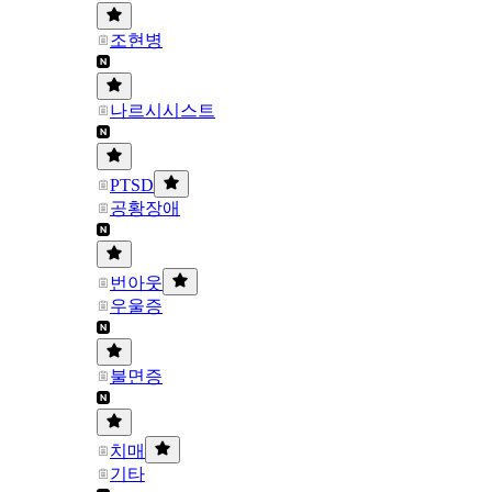
조현병
나르시시스트
PTSD
공황장애
번아웃
우울증
불면증
치매
기타