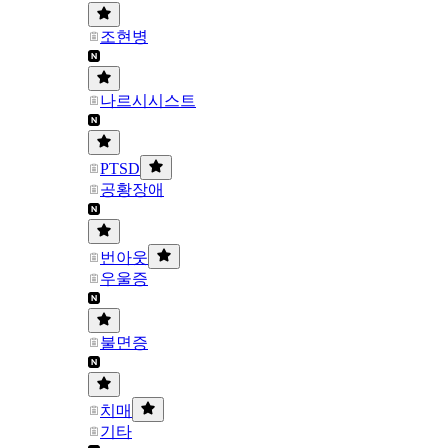
조현병
나르시시스트
PTSD
공황장애
번아웃
우울증
불면증
치매
기타