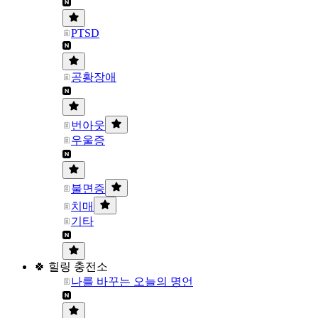
PTSD
공황장애
번아웃
우울증
불면증
치매
기타
🍀 힐링 충전소
나를 바꾸는 오늘의 명언