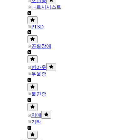
조현병
나르시시스트
PTSD
공황장애
번아웃
우울증
불면증
치매
기타