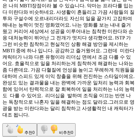
은 나의 MBTI장점이라 볼 수 있습니다. 악마는 프라다를 입는
다 미란다와 비슷하네요. 사생활이 흔들리고 가끔 사람들의 질
투와 구설수에 오르내리더라도 자신의 일을 끝가지 고집하며
해내는 능력이 멋진 영화였어요. 나는 영화를 보는 내내 즐거
웠고 커리어 세상에서 성공을 이루어내는 침착한 미란다와 순
응 대처능력이 뛰어난 그 전개가 멋지다 생각했어요. ISTP 가
그런 비슷한 침착하고 현실적인 상황 해결 방안을 제시하는
MBTI 중에 하나 입니다. 공감하고 즐거웠어요. 그런데 미란다
캐릭터가 나와 다른 유형이라 리더십 면에서 조금 다를 수 있
어요. 효율적으로 일을 처리하는게 침착하게 해결하는 나와는
좀 다른데요. 가끔 다혈질에 언성을 높이고 무례하게 직원들을
대하며 스피드 있게 이익 창출을 위해 전진하는 스타일이에요.
완성도 있는 결과물을 내는 완벽에 가까운 일처리 능력과 회복
함에 있어서 탄력적으로 잘 회복하여 일을 처리하는 나의 능력
도 다를 수 있어요. 리더십을 발하며 조직을 이끄는 반면 나
는 독창적으로 나혼자 일을 해결하는 점도 달라요.그러므로 영
광을 받는 미란다와는 달리 침착하고 사생활적인 내 캐릭터가
대조 됩니다.
추천
0
비추천
0