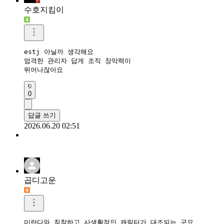
수호지킴이
estj 아닐까 생각해요

엄격한 관리자 답게 조직 장악력이 

뛰어나잖아요
0
답글 쓰기
2026.06.20 02:51
곱디고운
미란다와 침착하고 사생활적인 캐릭터가 대조되는 군요