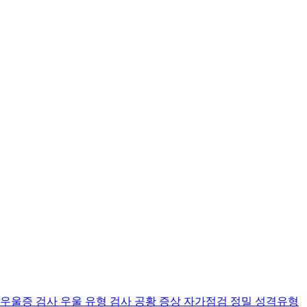
 우울증 검사
우울 유형 검사
공황 증상 자가점검
정밀 성격유형