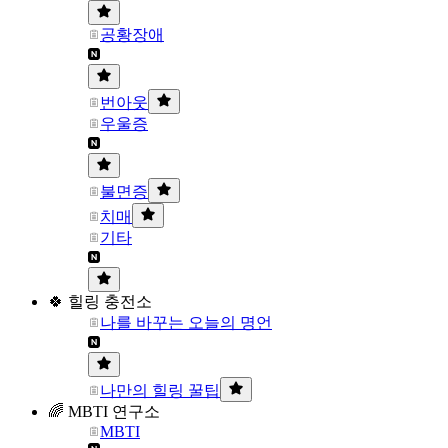
공황장애
번아웃
우울증
불면증
치매
기타
🍀 힐링 충전소
나를 바꾸는 오늘의 명언
나만의 힐링 꿀팁
🌈 MBTI 연구소
MBTI