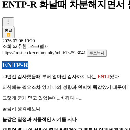
ENTP-R 화날때 차분해지면
봄날
2026.07.06 19:20
조회
62
추천
1
스크랩
0
https://trost.co.kr/community/mbti/132523041
주소복사
ENTP-R
20년전 검사했을때 부터 얼마전 검사까지 나는
ENTJ
였다
의심해볼 필요조차 없이 나의 성향과 완벽히 똑같았기 때문이
그렇게 굳게 믿고 있었는데...바뀌다니....
곰곰히 생각해보니
불같은 열정과 저돌적인 시기를 지나