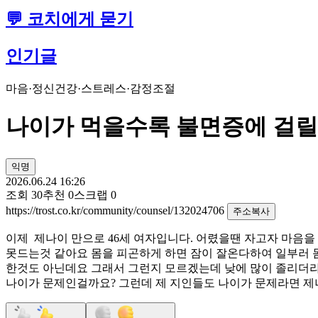
💬 코치에게 묻기
인기글
마음·정신건강
·
스트레스·감정조절
나이가 먹을수록 불면증에 걸
익명
2026.06.24 16:26
조회
30
추천
0
스크랩
0
https://trost.co.kr/community/counsel/132024706
주소복사
이제 제나이 만으로 46세 여자입니다. 어렸을땐 자고자 마음
못드는것 같아요 몸을 피곤하게 하면 잠이 잘온다하여 일부러 
한것도 아닌데요 그래서 그런지 모르겠는데 낮에 많이 졸리더라
나이가 문제인걸까요? 그런데 제 지인들도 나이가 문제라면 