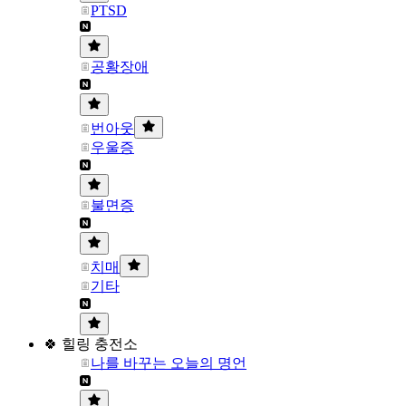
PTSD
공황장애
번아웃
우울증
불면증
치매
기타
🍀 힐링 충전소
나를 바꾸는 오늘의 명언