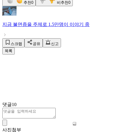
추천
0
비추천
0
지금
불면증
을 주제로
1.5만명
이 이야기 중
스크랩
공유
신고
목록
댓글
10
사진첨부