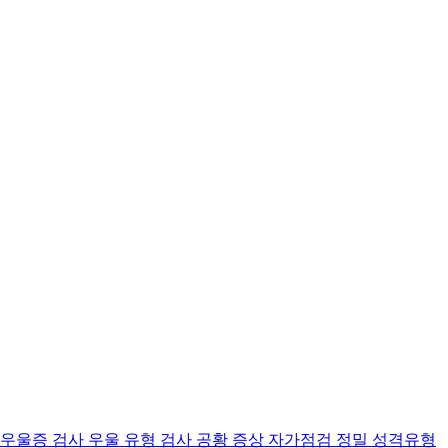
 우울증 검사
우울 유형 검사
공황 증상 자가점검
정밀 성격유형