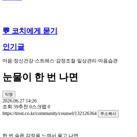
💬 코치에게 묻기
인기글
마음·정신건강
·
스트레스·감정조절
·
일상관리·마음습관
눈물이 한 번 나면
익명
2026.06.27 14:26
조회
59
추천
0
스크랩
0
https://trost.co.kr/community/counsel/132126364
주소복사
한 번 슬픈 감정을 느껴서 울고 나면