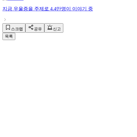
지금
우울증
을 주제로
4.4만명
이 이야기 중
스크랩
공유
신고
목록