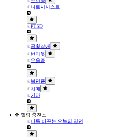
조현병
나르시시스트
PTSD
공황장애
번아웃
우울증
불면증
치매
기타
🍀 힐링 충전소
나를 바꾸는 오늘의 명언