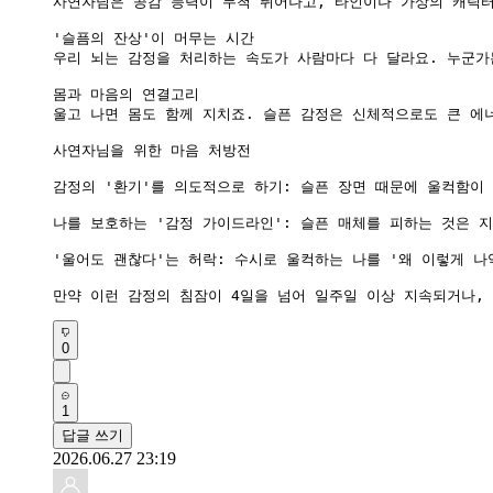
사연자님은 공감 능력이 무척 뛰어나고, 타인이나 가상의 캐릭터가
'슬픔의 잔상'이 머무는 시간

우리 뇌는 감정을 처리하는 속도가 사람마다 다 달라요. 누군가
몸과 마음의 연결고리

울고 나면 몸도 함께 지치죠. 슬픈 감정은 신체적으로도 큰 에
사연자님을 위한 마음 처방전

감정의 '환기'를 의도적으로 하기: 슬픈 장면 때문에 울컥함이 
나를 보호하는 '감정 가이드라인': 슬픈 매체를 피하는 것은 
'울어도 괜찮다'는 허락: 수시로 울컥하는 나를 '왜 이렇게 나
만약 이런 감정의 침잠이 4일을 넘어 일주일 이상 지속되거나,
0
1
답글 쓰기
2026.06.27 23:19