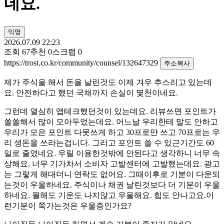
네요.
익명
2026.07.09 22:23
조회
67
추천
0
스크랩
0
https://trost.co.kr/community/counsel/132647329
주소복사
제가 주식을 해서 돈을 날린것도 이제 겨우 추스리고 있는데
요. 안전하다고 했던 국채까지 손실이 몇천이네요.
그런데 열심히 앱테크했던것이 있는데요. 리뷰쓰면 포인트가
쏠쏠해서 많이 모아두었는데요. 어느날 우리한테 말도 안하고
우리가 모은 포인트 다못쓰게 하고 30프로만 쓰고 70프로는 우
리 생돈을 쓰라는겁니다. 그리고 포인트 쓸 수 있근기간도 60
일로 줄였네요. 우릴 이용한것밖에 안된다고 생각하니 너무 속
상해요. 너무 기가차서 소비자 고발센터에 고발했는데요. 광고
는 그렇게 해대더니 연락도 없어요. 그때이후로 기분이 다운되
는것이 우울하네요. 주식이나 채권 날린것보다 더 기분이 우울
하네요. 뭘해도 기운도 나지않고 우울해요. 힘도 안나고요.이
런기분이 쭉가는것은 우울증인가요?