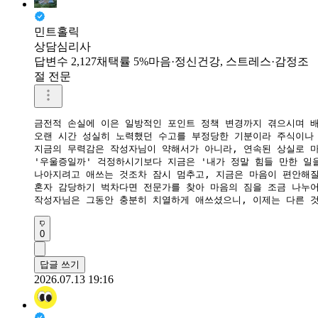
민트홀릭
상담심리사
답변수 2,127
채택률 5%
마음·정신건강, 스트레스·감정조
절 전문
금전적 손실에 이은 일방적인 포인트 정책 변경까지 겪으시며 배
오랜 시간 성실히 노력했던 수고를 부정당한 기분이라 주식이나 
​지금의 무력감은 작성자님이 약해서가 아니라, 연속된 상실로 
'우울증일까' 걱정하시기보다 지금은 '내가 정말 힘들 만한 일
​나아지려고 애쓰는 것조차 잠시 멈추고, 지금은 마음이 편안해질
혼자 감당하기 벅차다면 전문가를 찾아 마음의 짐을 조금 나누어
작성자님은 그동안 충분히 치열하게 애쓰셨으니, 이제는 다른 
0
답글 쓰기
2026.07.13 19:16