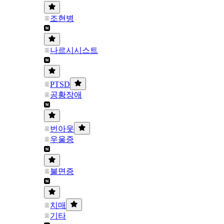
조현병
나르시시스트
PTSD
공황장애
번아웃
우울증
불면증
치매
기타