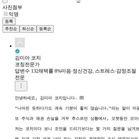
사진첨부
익명
등록
추천순
최신순
등록순
김미아 코치
코칭전문가
답변수 132
채택률 8%
마음·정신건강, 스트레스·감정조절
전문
안녕하세요, 김미아 코치입니다. 💌

"나아진 듯하다가도 계속 기분이 좋지 않습니다."라는 말이 마음
또 주식과 채권 손실을 겨우 추스르던 상황에서, 오랫동안 모아
저는 코치이다 보니 조언을 드리기보다는 몇 가지 질문을 남겨보
💎 지금 가장 크게 남아 있는 감정은 경제적인 손실 때문인가요