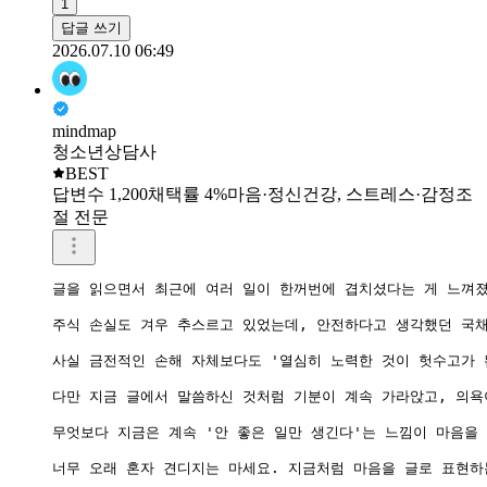
1
답글 쓰기
2026.07.10 06:49
mindmap
청소년상담사
BEST
답변수 1,200
채택률 4%
마음·정신건강, 스트레스·감정조
절 전문
글을 읽으면서 최근에 여러 일이 한꺼번에 겹치셨다는 게 느껴졌
주식 손실도 겨우 추스르고 있었는데, 안전하다고 생각했던 국채
사실 금전적인 손해 자체보다도 '열심히 노력한 것이 헛수고가 된
다만 지금 글에서 말씀하신 것처럼 기분이 계속 가라앉고, 의욕
무엇보다 지금은 계속 '안 좋은 일만 생긴다'는 느낌이 마음을
너무 오래 혼자 견디지는 마세요. 지금처럼 마음을 글로 표현하