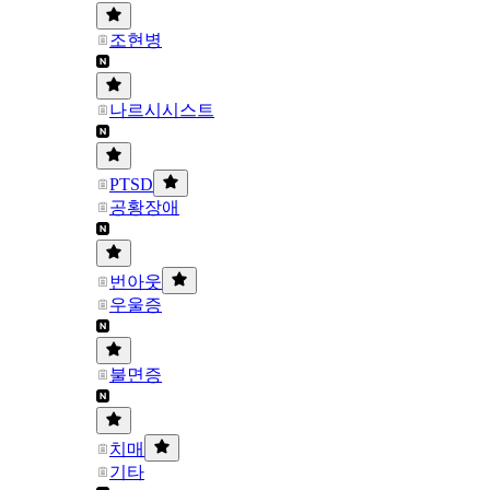
조현병
나르시시스트
PTSD
공황장애
번아웃
우울증
불면증
치매
기타