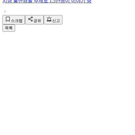
지금
불면증
을 주제로
1.5만명
이 이야기 중
스크랩
공유
신고
목록