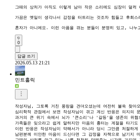
그때의 상처가 아직도 이렇게 남아 작은 소리에도 심장이 덜컥 
가끔은 옛일이 생각나서 감정을 터트리는 것조차 힘들고 후회스러
혼자가 아니에요. 이런 아픔을 겪는 분들이 분명히 있고, 나누
0
답글 쓰기
2026.05.13 21:21
민트홀릭
작성자님, 그토록 거친 풍랑을 견뎌오셨는데 여전히 불쑥 찾아오
​심리학적 관점에서 보면 작성자님이 겪고 계신 반응은 의지의 문
과거의 큰 위기 속에서 뇌가 '큰소리'나 '갈등'을 생존의 위협
​가족들은 잊으라고 쉽게 말하지만 마음의 흉터는 계절을 타기도
이런 반응은 작성자님이 약해서가 아니라 당시 그만큼 처절하게
​남편분께 미안한 마음이 드신다면 그 감정을 자책으로 남기지 마
그때의 상처를 안고 있는 나를 천천히 달래주는 시간을 가지며