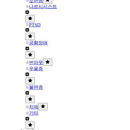
조현병
나르시시스트
PTSD
공황장애
번아웃
우울증
불면증
치매
기타