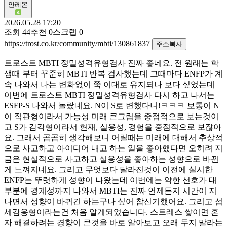
안레몬
2026.05.28 17:20
조회
44
추천
0
스크랩
0
https://trost.co.kr/community/mbti/130861837
주소복사
트로스트 MBTI 정밀성격유형검사 진짜 좋네요. 전 원래는 학
생때 부터 꾸준히 MBTI 반복 검사했는데 그때마다 ENFP가 계
속 나와서 나는 변화없이 쭉 이대로 유지되나 보다 싶었는데
이번에 트로스트 MBTI 정밀성격유형검사 다시 하고 나서는
ESFP-S 나와서 놀랐네요. N이 S로 변했다니!ㅋㅋㅋ 보통이 N
이 직관형이라서 가능성 미래 큰그림을 중점적으로 보는것이
고 S가 감각형이라서 현재, 실용성, 경험을 중점적으로 보잖아
요. 그래서 곰곰히 생각해보니 어릴때는 미래에 대해서 추상적
으로 사고하고 아이디어 내고 하는 일을 좋아했다면 오히려 지
금은 현실적으로 사고하고 실용성을 좋아하는 성향으로 바뀐
게 느껴지네요. 그리고 무엇보다 달라진것이 이전에 실시한
ENFP는 뚜렷하게 성향이 나왔는데 이번에는 약한 선호가 대
부분에 경계성까지 나와서 MBTI는 진짜 언제든지 시간이 지
나면서 성향이 바뀌긴 하는구나 싶어 참신기했어요. 그리고 섬
세감응형이라는건 처음 알게되었습니다. 스트레스 쌓이면 혼
자 해결하려는 경향이 큰것을 바로 알아보고 오래 두지 말라는